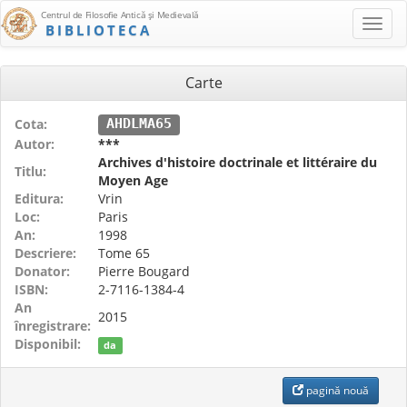
Centrul de Filosofie Antică şi Medievală
BIBLIOTECA
Carte
Cota:
AHDLMA65
Autor:
***
Archives d'histoire doctrinale et littéraire du
Titlu:
Moyen Age
Editura:
Vrin
Loc:
Paris
An:
1998
Descriere:
Tome 65
Donator:
Pierre Bougard
ISBN:
2-7116-1384-4
An
2015
înregistrare:
Disponibil:
da
pagină nouă