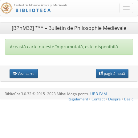
Centrul de Filosofie Antică şi Medievală
BIBLIOTECA
[BPhM32] *** – Bulletin de Philosophie Medievale
Această carte nu este împrumutată, este disponibilă.
Vezi carte
pagină nouă
BiblioCat 3.0.32 © 2015‒2023 Mihai Maga pentru
UBB-FAM
Regulament
•
Contact
•
Despre
•
Basic