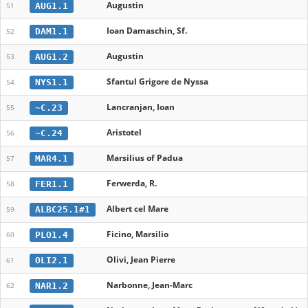
Augustin
AUG1.1
51
Ioan Damaschin, Sf.
DAM1.1
52
Augustin
AUG1.2
53
Sfantul Grigore de Nyssa
NYS1.1
54
Lancranjan, Ioan
~C.23
55
Aristotel
~C.24
56
Marsilius of Padua
MAR4.1
57
Ferwerda, R.
FER1.1
58
Albert cel Mare
ALBC25.1#1
59
Ficino, Marsilio
PLO1.4
60
Olivi, Jean Pierre
OLI2.1
61
Narbonne, Jean-Marc
NAR1.2
62