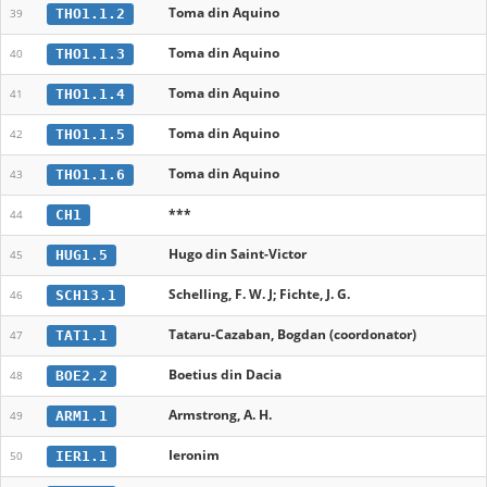
Toma din Aquino
THO1.1.2
39
Toma din Aquino
THO1.1.3
40
Toma din Aquino
THO1.1.4
41
Toma din Aquino
THO1.1.5
42
Toma din Aquino
THO1.1.6
43
***
CH1
44
Hugo din Saint-Victor
HUG1.5
45
Schelling, F. W. J; Fichte, J. G.
SCH13.1
46
Tataru-Cazaban, Bogdan (coordonator)
TAT1.1
47
Boetius din Dacia
BOE2.2
48
Armstrong, A. H.
ARM1.1
49
Ieronim
IER1.1
50