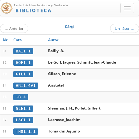
Centrul de Filosofie Antică şi Medievală
BIBLIOTECA
Cărţi
←
Anterior
Următor
→
Nr.
Cota
Autor
Bailly, A.
BAI1.1
31
Le Goff, Jaques; Schmitt, Jean-Claude
GOF1.1
32
Gilson, Etienne
GIL1.1
33
Aristotel
ARI1.4#1
34
~B.4
35
Sleeman, J. H.; Pollet, Gilbert
SLE1.1
36
Lacrosse, Joachim
LAC1.1
37
Toma din Aquino
THO1.1.1
38