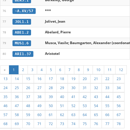
BER5.1
75
***
~A.XV/57
76
Jolivet, Jean
JOL1.1
77
Abelard, Pierre
ABE1.2
78
Musca, Vasile; Baumgarten, Alexander (coordonat
MUS1.6
79
Aristotel
ARI1.37
80
«
1
2
3
4
5
6
7
8
9
10
11
12
13
14
15
16
17
18
19
20
21
22
23
24
25
26
27
28
29
30
31
32
33
34
35
36
37
38
39
40
41
42
43
44
45
46
47
48
49
50
51
52
53
54
55
56
57
58
59
60
61
62
63
64
65
66
67
68
69
70
71
72
73
74
75
76
77
78