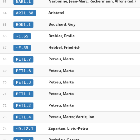
Narbonne, Jean-Marc; Reckermann, Alfons (ed.)
NAR1.1
63
Aristotel
ARI1.38
64
Bouchard, Guy
BOU1.1
65
Brehier, Emile
~C.65
66
Hebbel, Friedrich
~E.35
67
Petreu, Marta
PET1.7
68
Petreu, Marta
PET1.6
69
Petreu, Marta
PET1.3
70
Petreu, Marta
PET1.1
71
Petreu, Marta
PET1.2
72
Petreu, Marta; Vartic, Ion
PET1.4
73
Zapartan, Liviu-Petru
~D.LZ.1
74
Berkeley, George