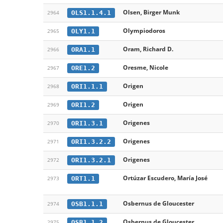
Olsen, Birger Munk
OLS1.1.4.1
2964
Olympiodoros
OLY1.1
2965
Oram, Richard D.
ORA1.1
2966
Oresme, Nicole
ORE1.2
2967
Origen
ORI1.1.1
2968
Origen
ORI1.2
2969
Origenes
ORI1.3.1
2970
Origenes
ORI1.3.2.2
2971
Origenes
ORI1.3.2.1
2972
Ortúzar Escudero, María José
ORT1.1
2973
Osbernus de Gloucester
OSB1.1.1
2974
Osbernus de Gloucester
OSB1.1.2
2975