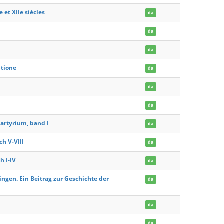
 et XIIe siècles
da
da
da
ptione
da
da
da
artyrium, band I
da
ch V-VIII
da
h I-IV
da
ingen. Ein Beitrag zur Geschichte der
da
da
da