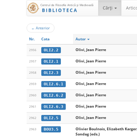
Centrul de Filosofie Antică şi Medievală
Cărţi
Artic
BIBLIOTECA
←
Anterior
Nr.
Cota
Autor
Olivi, Jean Pierre
OLI2.2
2956
Olivi, Jean Pierre
OLI2.1
2957
Olivi, Jean Pierre
OLI2.3
2958
Olivi, Jean Pierre
OLI2.6.1
2959
Olivi, Jean Pierre
OLI2.6.2
2960
Olivi, Jean Pierre
OLI2.6.3
2961
Olivi, Jean Pierre
OLI2.5
2962
Olivier Boulnois, Elizabeth Karger
BOU3.5
2963
Sondag (eds.)