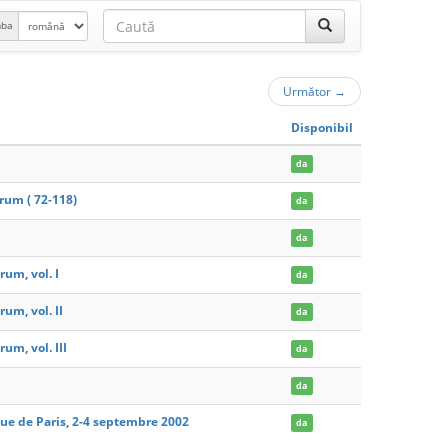
mba
Următor
→
Disponibil
da
rum ( 72-118)
da
da
um, vol. I
da
um, vol. II
da
m, vol. III
da
da
que de Paris, 2-4 septembre 2002
da