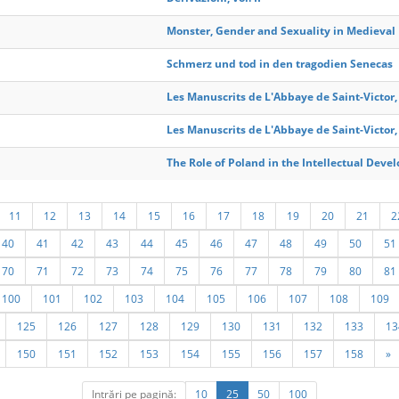
Monster, Gender and Sexuality in Medieval 
Schmerz und tod in den tragodien Senecas
Les Manuscrits de L'Abbaye de Saint-Victor, v
Les Manuscrits de L'Abbaye de Saint-Victor, v
The Role of Poland in the Intellectual Deve
11
12
13
14
15
16
17
18
19
20
21
2
40
41
42
43
44
45
46
47
48
49
50
51
70
71
72
73
74
75
76
77
78
79
80
81
100
101
102
103
104
105
106
107
108
109
125
126
127
128
129
130
131
132
133
13
150
151
152
153
154
155
156
157
158
»
Intrări pe pagină:
10
25
50
100