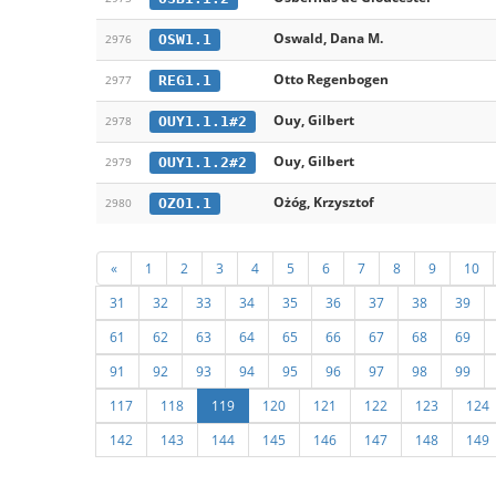
Oswald, Dana M.
OSW1.1
2976
Otto Regenbogen
REG1.1
2977
Ouy, Gilbert
OUY1.1.1#2
2978
Ouy, Gilbert
OUY1.1.2#2
2979
Ożóg, Krzysztof
OZO1.1
2980
«
1
2
3
4
5
6
7
8
9
10
31
32
33
34
35
36
37
38
39
61
62
63
64
65
66
67
68
69
91
92
93
94
95
96
97
98
99
117
118
119
120
121
122
123
124
142
143
144
145
146
147
148
149