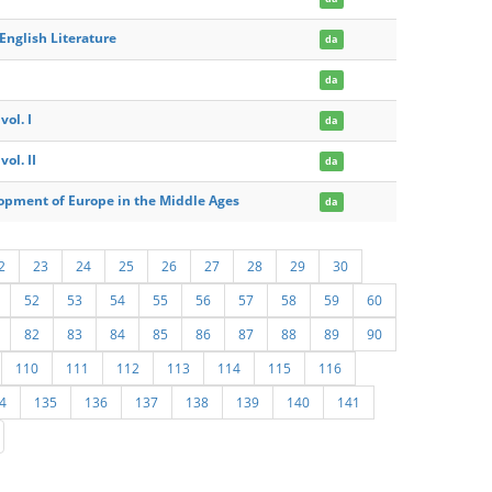
English Literature
da
da
ol. I
da
ol. II
da
lopment of Europe in the Middle Ages
da
2
23
24
25
26
27
28
29
30
52
53
54
55
56
57
58
59
60
82
83
84
85
86
87
88
89
90
110
111
112
113
114
115
116
4
135
136
137
138
139
140
141