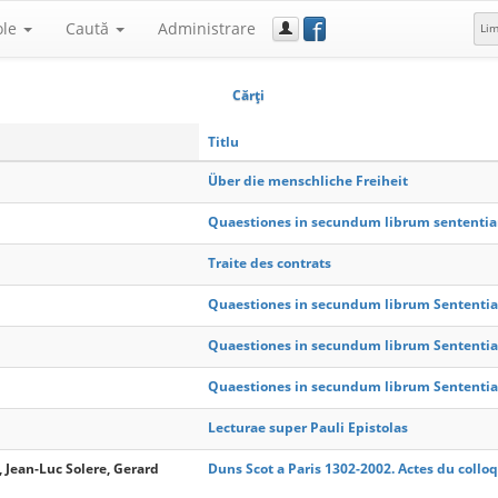
f
ole
Caută
Administrare
Li
Cărţi
Titlu
Über die menschliche Freiheit
Quaestiones in secundum librum sententia
Traite des contrats
Quaestiones in secundum librum Sententiar
Quaestiones in secundum librum Sententiar
Quaestiones in secundum librum Sententiaru
Lecturae super Pauli Epistolas
, Jean-Luc Solere, Gerard
Duns Scot a Paris 1302-2002. Actes du collo