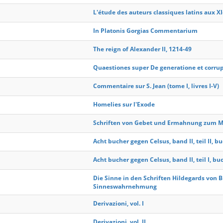
L'étude des auteurs classiques latins aux XIe
In Platonis Gorgias Commentarium
The reign of Alexander II, 1214-49
Quaestiones super De generatione et corru
Commentaire sur S. Jean (tome I, livres I-V)
Homelies sur l'Exode
Schriften von Gebet und Ermahnung zum M
Acht bucher gegen Celsus, band II, teil II, bu
Acht bucher gegen Celsus, band II, teil I, buc
Die Sinne in den Schriften Hildegards von B
Sinneswahrnehmung
Derivazioni, vol. I
Derivazioni, vol. II