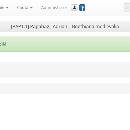
f
ole
Caută
Administrare
Li
[PAP1.1] Papahagi, Adrian – Boethiana medievalia
ilă.