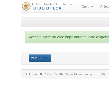
Centrul de Filosofie Antică şi Medievală
Cărţi
Artic
BIBLIOTECA
Această carte nu este împrumutată, este disponib
Vezi carte
BiblioCat 3.0.32 © 2015‒2023 Mihai Maga pentru
UBB-FAM