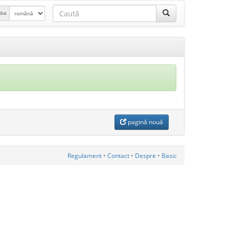
mba
pagină nouă
Regulament
•
Contact
•
Despre
•
Basic