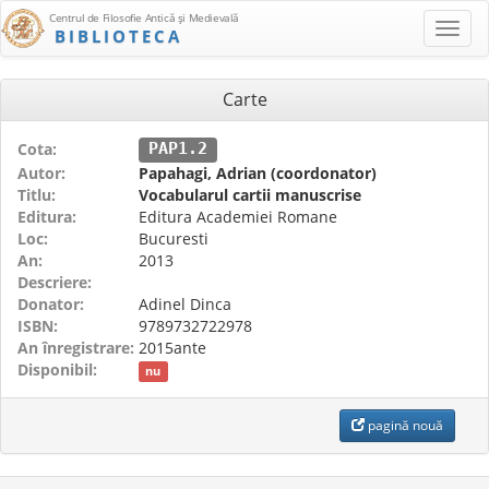
Centrul de Filosofie Antică şi Medievală
BIBLIOTECA
Carte
Cota:
PAP1.2
Autor:
Papahagi, Adrian (coordonator)
Titlu:
Vocabularul cartii manuscrise
Editura:
Editura Academiei Romane
Loc:
Bucuresti
An:
2013
Descriere:
Donator:
Adinel Dinca
ISBN:
9789732722978
An înregistrare:
2015ante
Disponibil:
nu
pagină nouă