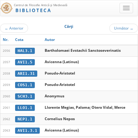
Centrul de Filosofie Antică şi Medievală
BIBLIOTECA
Cărţi
←
Anterior
Următor
→
Nr.
Cota
Autor
Bartholomaei Evstachii Sanctoseverinatis
HAL3.1
2056
Avicenna (Latinus)
AVI1.5
2057
Pseudo-Aristotel
ARI1.31
2058
Pseudo-Aristotel
COS1.1
2059
Anonymus
SCH3.1
2060
Llorente Megias, Paloma; Otero Vidal, Merce
LLO1.1
2061
Cornelius Nepos
NEP1.1
2062
Avicenna (Latinus)
AVI1.3.1
2063