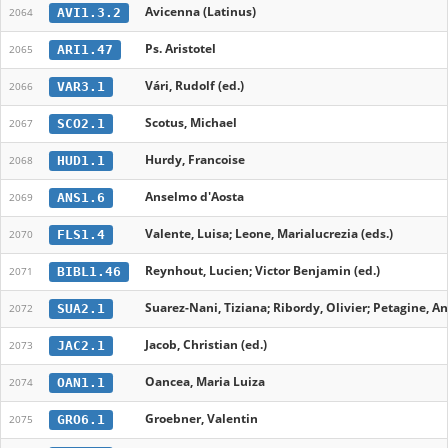
Avicenna (Latinus)
AVI1.3.2
2064
Ps. Aristotel
ARI1.47
2065
Vári, Rudolf (ed.)
VAR3.1
2066
Scotus, Michael
SCO2.1
2067
Hurdy, Francoise
HUD1.1
2068
Anselmo d'Aosta
ANS1.6
2069
Valente, Luisa; Leone, Marialucrezia (eds.)
FLS1.4
2070
Reynhout, Lucien; Victor Benjamin (ed.)
BIBL1.46
2071
Suarez-Nani, Tiziana; Ribordy, Olivier; Petagine, A
SUA2.1
2072
Jacob, Christian (ed.)
JAC2.1
2073
Oancea, Maria Luiza
OAN1.1
2074
Groebner, Valentin
GRO6.1
2075