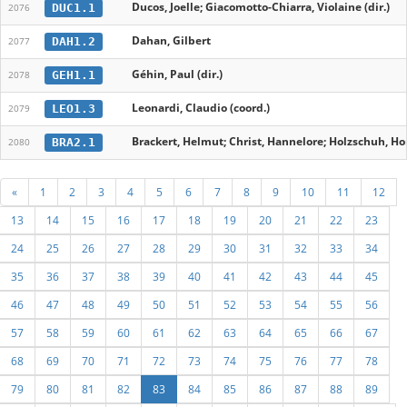
Ducos, Joelle; Giacomotto-Chiarra, Violaine (dir.)
DUC1.1
2076
Dahan, Gilbert
DAH1.2
2077
Géhin, Paul (dir.)
GEH1.1
2078
Leonardi, Claudio (coord.)
LEO1.3
2079
Brackert, Helmut; Christ, Hannelore; Holzschuh, Ho
BRA2.1
2080
«
1
2
3
4
5
6
7
8
9
10
11
12
13
14
15
16
17
18
19
20
21
22
23
24
25
26
27
28
29
30
31
32
33
34
35
36
37
38
39
40
41
42
43
44
45
46
47
48
49
50
51
52
53
54
55
56
57
58
59
60
61
62
63
64
65
66
67
68
69
70
71
72
73
74
75
76
77
78
79
80
81
82
83
84
85
86
87
88
89