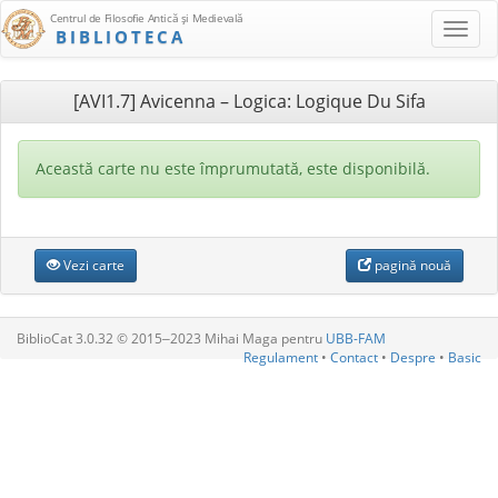
Centrul de Filosofie Antică şi Medievală
BIBLIOTECA
[AVI1.7] Avicenna – Logica: Logique Du Sifa
Această carte nu este împrumutată, este disponibilă.
Vezi carte
pagină nouă
BiblioCat 3.0.32 © 2015‒2023 Mihai Maga pentru
UBB-FAM
Regulament
•
Contact
•
Despre
•
Basic