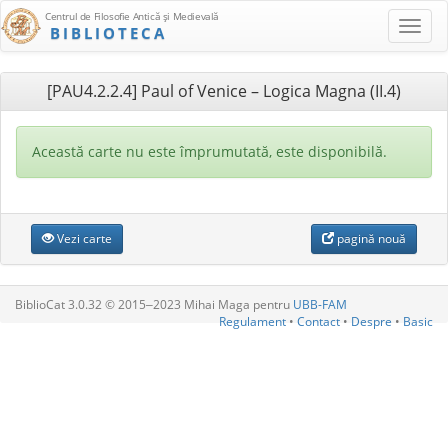
Centrul de Filosofie Antică şi Medievală
BIBLIOTECA
[PAU4.2.2.4] Paul of Venice – Logica Magna (II.4)
Această carte nu este împrumutată, este disponibilă.
Vezi carte
pagină nouă
BiblioCat 3.0.32 © 2015‒2023 Mihai Maga pentru
UBB-FAM
Regulament
•
Contact
•
Despre
•
Basic