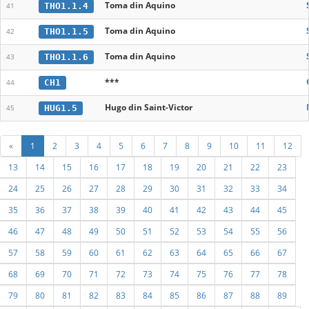
Toma din Aquino
THO1.1.4
41
Toma din Aquino
THO1.1.5
42
Toma din Aquino
THO1.1.6
43
***
CH1
44
Hugo din Saint-Victor
HUG1.5
45
«
1
2
3
4
5
6
7
8
9
10
11
12
13
14
15
16
17
18
19
20
21
22
23
24
25
26
27
28
29
30
31
32
33
34
35
36
37
38
39
40
41
42
43
44
45
46
47
48
49
50
51
52
53
54
55
56
57
58
59
60
61
62
63
64
65
66
67
68
69
70
71
72
73
74
75
76
77
78
79
80
81
82
83
84
85
86
87
88
89