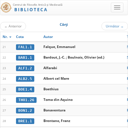
Centrul de Filosofie Antică şi Medievală
BIBLIOTECA
Cărţi
←
Anterior
Următor
→
Nr.
Cota
Autor
Falque, Emmanuel
FAL1.1
21
Bardout, J.-C. ; Boulnois, Olivier (ed.)
BAR1.1
22
Alfarabi
ALF1.2
23
Albert cel Mare
ALB2.5
24
Boethius
BOE1.4
25
Toma din Aquino
THO1.26
26
Bonaventura
BON1.2
27
Brentano, Franz
BRE1.1
28