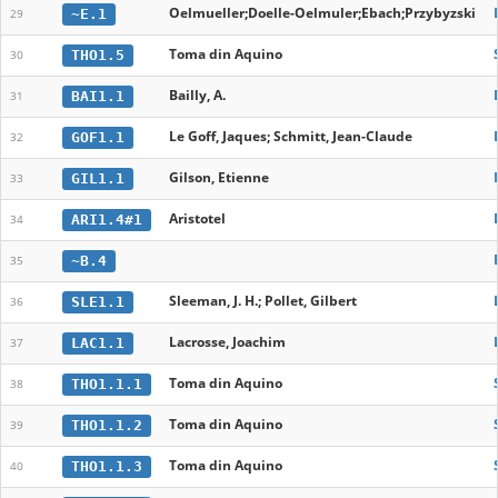
Oelmueller;Doelle-Oelmuler;Ebach;Przybyzski
~E.1
29
Toma din Aquino
THO1.5
30
Bailly, A.
BAI1.1
31
Le Goff, Jaques; Schmitt, Jean-Claude
GOF1.1
32
Gilson, Etienne
GIL1.1
33
Aristotel
ARI1.4#1
34
~B.4
35
Sleeman, J. H.; Pollet, Gilbert
SLE1.1
36
Lacrosse, Joachim
LAC1.1
37
Toma din Aquino
THO1.1.1
38
Toma din Aquino
THO1.1.2
39
Toma din Aquino
THO1.1.3
40