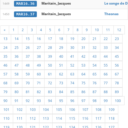
Maritain, Jacques
Le songe de D
MAR16.36
1449
Maritain, Jacques
Theonas
MAR16.37
1450
«
1
2
3
4
5
6
7
8
9
10
11
12
13
14
15
16
17
18
19
20
21
22
23
24
25
26
27
28
29
30
31
32
33
34
35
36
37
38
39
40
41
42
43
44
45
46
47
48
49
50
51
52
53
54
55
56
57
58
59
60
61
62
63
64
65
66
67
68
69
70
71
72
73
74
75
76
77
78
79
80
81
82
83
84
85
86
87
88
89
90
91
92
93
94
95
96
97
98
99
100
101
102
103
104
105
106
107
108
109
110
111
112
113
114
115
116
117
118
119
120
121
122
123
124
125
126
127