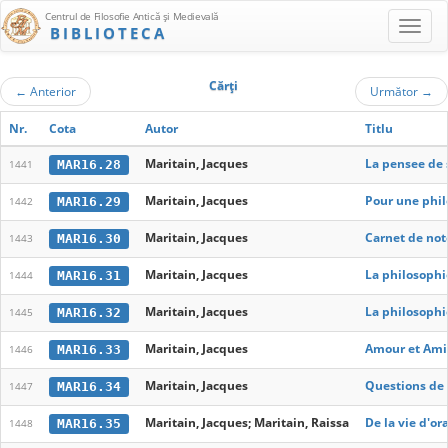
Centrul de Filosofie Antică şi Medievală
BIBLIOTECA
Cărţi
←
Anterior
Următor
→
Nr.
Cota
Autor
Titlu
Maritain, Jacques
La pensee de 
MAR16.28
1441
Maritain, Jacques
Pour une phil
MAR16.29
1442
Maritain, Jacques
Carnet de not
MAR16.30
1443
Maritain, Jacques
La philosophi
MAR16.31
1444
Maritain, Jacques
La philosophie
MAR16.32
1445
Maritain, Jacques
Amour et Ami
MAR16.33
1446
Maritain, Jacques
Questions de
MAR16.34
1447
Maritain, Jacques; Maritain, Raissa
De la vie d'or
MAR16.35
1448