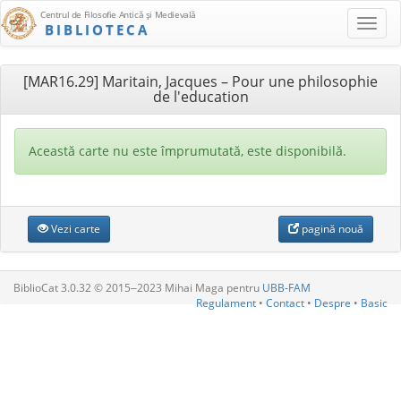
Centrul de Filosofie Antică şi Medievală
BIBLIOTECA
[MAR16.29] Maritain, Jacques – Pour une philosophie
de l'education
Această carte nu este împrumutată, este disponibilă.
Vezi carte
pagină nouă
BiblioCat 3.0.32 © 2015‒2023 Mihai Maga pentru
UBB-FAM
Regulament
•
Contact
•
Despre
•
Basic