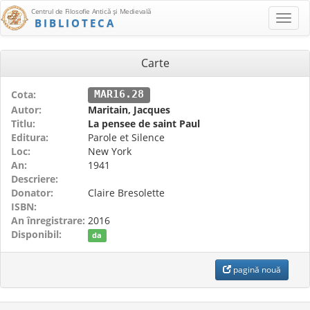
Centrul de Filosofie Antică şi Medievală
BIBLIOTECA
Carte
Cota:
MAR16.28
Autor:
Maritain, Jacques
Titlu:
La pensee de saint Paul
Editura:
Parole et Silence
Loc:
New York
An:
1941
Descriere:
Donator:
Claire Bresolette
ISBN:
An înregistrare:
2016
Disponibil:
da
pagină nouă