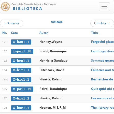
Centrul de Filosofie Antică şi Medievală
BIBLIOTECA
Articole
←
Anterior
Următor
→
Nr.
Cota
Autor
Titlu
Hankey,Wayne
Forgetful plat
X-han1.1
161
Poirel, Dominique
Le mirage dion
x-poi1.18
162
Henrici a Gandauo
Svmmae quaest
X-hen1.1
163
Hitchcock, David
Fallacies and f
X-hit1.1
164
Hisette, Roland
Recherches de 
X-his1.1
165
Poirel, Dominique
Quis quid ubi 
x-poi1.19
166
Hisette, Roland
Les recours et
X-his1.2
167
Hoenen, M. J. F. M
The literary re
X-hoe1.1
168