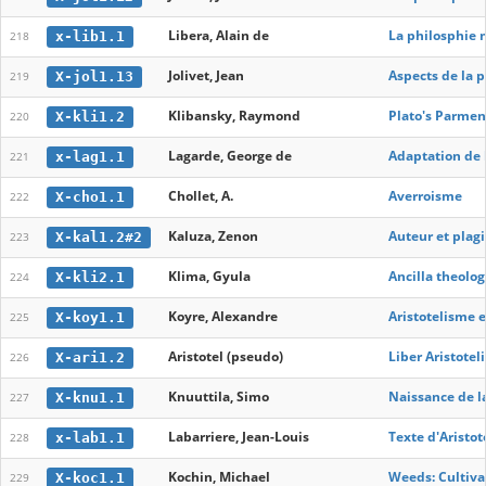
Libera, Alain de
La philosphie 
x-lib1.1
218
Jolivet, Jean
Aspects de la 
X-jol1.13
219
Klibansky, Raymond
Plato's Parmen
X-kli1.2
220
Lagarde, George de
Adaptation de l
x-lag1.1
221
Chollet, A.
Averroisme
X-cho1.1
222
Kaluza, Zenon
Auteur et plag
X-kal1.2#2
223
Klima, Gyula
Ancilla theolo
X-kli2.1
224
Koyre, Alexandre
Aristotelisme 
X-koy1.1
225
Aristotel (pseudo)
Liber Aristotel
X-ari1.2
226
Knuuttila, Simo
Naissance de l
X-knu1.1
227
Labarriere, Jean-Louis
Texte d'Aristot
x-lab1.1
228
Kochin, Michael
Weeds: Cultiva
X-koc1.1
229