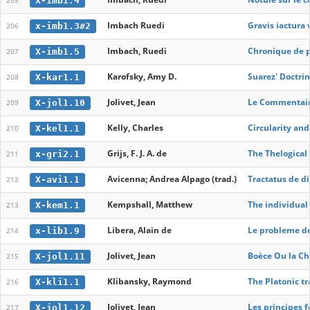
X-imb1.4
205
Imbach Ruedi
Gravis iactura 
x-imb1.3#2
206
Imbach, Ruedi
Chronique de p
X-imb1.5
207
Karofsky, Amy D.
Suarez' Doctrin
X-kar1.1
208
Jolivet, Jean
Le Commentaire
X-jol1.10
209
Kelly, Charles
Circularity an
X-kel1.1
210
Grijs, F. J. A. de
The Thelogical
x-gri2.1
211
Avicenna; Andrea Alpago (trad.)
Tractatus de d
X-avi1.1
212
Kempshall, Matthew
The individual 
X-kem1.1
213
Libera, Alain de
Le probleme de
x-lib1.9
214
Jolivet, Jean
Boèce Ou la Ch
X-jol1.11
215
Klibansky, Raymond
The Platonic tr
X-kli1.1
216
Jolivet, Jean
Les principes 
X-jol1.12
217