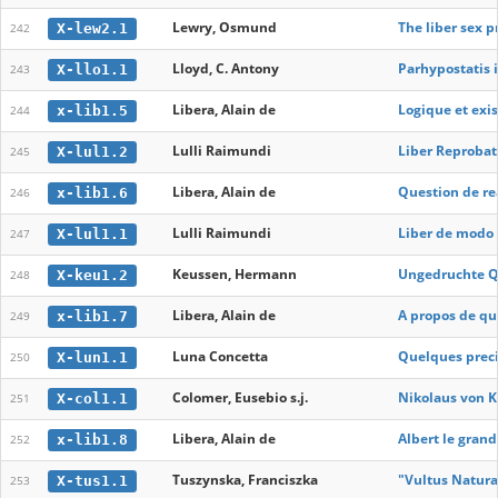
Lewry, Osmund
The liber sex 
X-lew2.1
242
Lloyd, C. Antony
Parhypostatis 
X-llo1.1
243
Libera, Alain de
Logique et exi
x-lib1.5
244
Lulli Raimundi
Liber Reprobat
X-lul1.2
245
Libera, Alain de
Question de re
x-lib1.6
246
Lulli Raimundi
Liber de modo n
X-lul1.1
247
Keussen, Hermann
Ungedruchte Qu
X-keu1.2
248
Libera, Alain de
A propos de qu
x-lib1.7
249
Luna Concetta
Quelques precis
X-lun1.1
250
Colomer, Eusebio s.j.
Nikolaus von K
X-col1.1
251
Libera, Alain de
Albert le grand
x-lib1.8
252
Tuszynska, Franciszka
"Vultus Natura
X-tus1.1
253