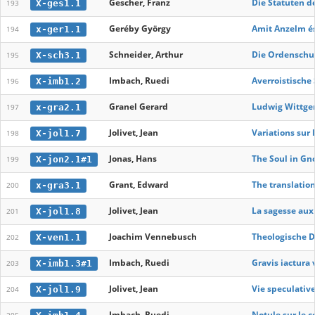
Gescher, Franz
Die Statuten de
X-ges1.1
193
Geréby György
Amit Anzelm é
x-ger1.1
194
Schneider, Arthur
Die Ordenschul
X-sch3.1
195
Imbach, Ruedi
Averroistische
X-imb1.2
196
Granel Gerard
Ludwig Wittgen
x-gra2.1
197
Jolivet, Jean
Variations sur
X-jol1.7
198
Jonas, Hans
The Soul in Gn
X-jon2.1#1
199
Grant, Edward
The translation
x-gra3.1
200
Jolivet, Jean
La sagesse aux 
X-jol1.8
201
Joachim Vennebusch
Theologische D
X-ven1.1
202
Imbach, Ruedi
Gravis iactura 
X-imb1.3#1
203
Jolivet, Jean
Vie speculative
X-jol1.9
204
Imbach, Ruedi
Notule sur le 