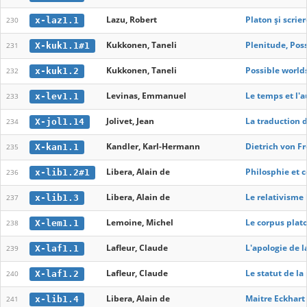
Lazu, Robert
Platon și scrie
x-laz1.1
230
Kukkonen, Taneli
Plenitude, Poss
X-kuk1.1#1
231
Kukkonen, Taneli
Possible worlds
x-kuk1.2
232
Levinas, Emmanuel
Le temps et l'a
x-lev1.1
233
Jolivet, Jean
La traduction d
X-jol1.14
234
Kandler, Karl-Hermann
Dietrich von F
X-kan1.1
235
Libera, Alain de
Philosphie et 
x-lib1.2#1
236
Libera, Alain de
Le relativisme 
x-lib1.3
237
Lemoine, Michel
Le corpus plat
X-lem1.1
238
Lafleur, Claude
L'apologie de l
X-laf1.1
239
Lafleur, Claude
Le statut de l
X-laf1.2
240
Libera, Alain de
Maitre Eckhart 
x-lib1.4
241