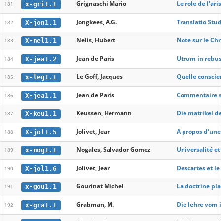
Grignaschi Mario
Le role de l'ar
x-gri1.1
181
Jongkees, A.G.
Translatio Stud
X-jon1.1
182
Nelis, Hubert
Note sur le Ch
X-nel1.1
183
Jean de Paris
Utrum in rebus 
X-jea1.2
184
Le Goff, Jacques
Quelle conscie
x-leg1.1
185
Jean de Paris
Commentaire s
X-jea1.1
186
Keussen, Hermann
Die matrikel de
X-keu1.1
187
Jolivet, Jean
A propos d'une
X-jol1.5
188
Nogales, Salvador Gomez
Universalité e
x-nog1.1
189
Jolivet, Jean
Descartes et l
X-jol1.6
190
Gourinat Michel
La doctrine pl
x-gou1.1
191
Grabman, M.
Die lehre vom 
x-gra1.1
192