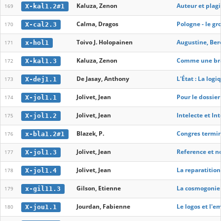
Kaluza, Zenon
Auteur et plag
X-kal1.2#1
169
Calma, Dragos
Pologne - le gr
X-cal2.3
170
Toivo J. Holopainen
Augustine, Ber
x-hol1
171
Kaluza, Zenon
Comme une bran
X-kal1.3
172
De Jasay, Anthony
L'État : La log
X-dej1.1
173
Jolivet, Jean
Pour le dossier
X-jol1.1
174
Jolivet, Jean
Intelecte et Int
X-jol1.2
175
Blazek, P.
Congres termi
x-bla1.2#1
176
Jolivet, Jean
Reference et n
X-jol1.3
177
Jolivet, Jean
La reparatitio
X-jol1.4
178
Gilson, Etienne
La cosmogonie 
x-gil11.3
179
Jourdan, Fabienne
Le logos et l'
X-jou1.1
180