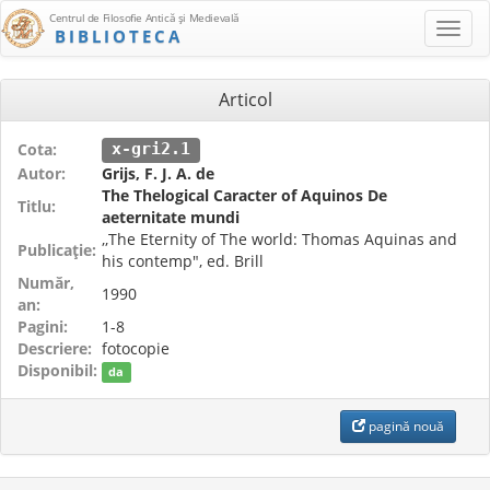
Centrul de Filosofie Antică şi Medievală
BIBLIOTECA
Articol
Cota:
x-gri2.1
Autor:
Grijs, F. J. A. de
The Thelogical Caracter of Aquinos De
Titlu:
aeternitate mundi
,,The Eternity of The world: Thomas Aquinas and
Publicaţie:
his contemp", ed. Brill
Număr,
1990
an:
Pagini:
1-8
Descriere:
fotocopie
Disponibil:
da
pagină nouă