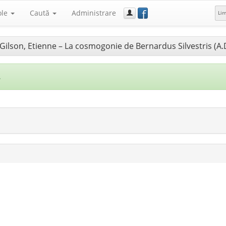
f
ole
Caută
Administrare
Li
] Gilson, Etienne – La cosmogonie de Bernardus Silvestris (A.
.