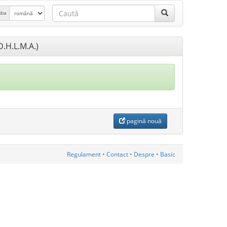
mba
D.H.L.M.A.)
pagină nouă
Regulament
•
Contact
•
Despre
•
Basic