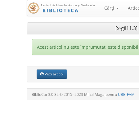
Centrul de Filosofie Antică şi Medievală
Cărţi
Artic
BIBLIOTECA
[x-gil11.3
Acest articol nu este împrumutat, este disponibil
Vezi articol
BiblioCat 3.0.32 © 2015‒2023 Mihai Maga pentru
UBB-FAM