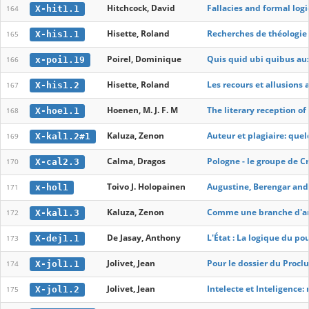
Hitchcock, David
Fallacies and formal logic
X-hit1.1
164
Hisette, Roland
Recherches de théologie
X-his1.1
165
Poirel, Dominique
Quis quid ubi quibus aux
x-poi1.19
166
Hisette, Roland
Les recours et allusion
X-his1.2
167
Hoenen, M. J. F. M
The literary reception of
X-hoe1.1
168
Kaluza, Zenon
Auteur et plagiaire: que
X-kal1.2#1
169
Calma, Dragos
Pologne - le groupe de C
X-cal2.3
170
Toivo J. Holopainen
Augustine, Berengar and
x-hol1
171
Kaluza, Zenon
Comme une branche d'ama
X-kal1.3
172
De Jasay, Anthony
L'État : La logique du po
X-dej1.1
173
Jolivet, Jean
Pour le dossier du Proclu
X-jol1.1
174
Jolivet, Jean
Intelecte et Inteligence: 
X-jol1.2
175