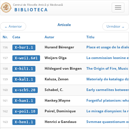
Centrul de Filosofie Antică şi Medievală
BIBLIOTECA
Articole
←
Anterior
Următor
→
Nr.
Cota
Autor
Titlu
Hurand Bérenger
Place et usage de la di
X-hur1.1
156
Weijers Olga
La commission leonine et 
X-wei1.6#1
157
Hildegard von Bingen
The Origin of Fire, Musi
X-hil1.1
158
Kaluza, Zenon
Materialy do katalogu d
X-kal1.1
159
Schabel, C.
Early carmelites between
x-sch5.20
160
Hankey,Wayne
Forgetful platonism: wha
X-han1.1
161
Poirel, Dominique
Le mirage dionysien: la 
x-poi1.18
162
Henrici a Gandauo
Svmmae quaestionum ord
X-hen1.1
163