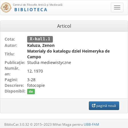
Centrul de Filosofie Antică şi Medievală
BIBLIOTECA
Articol
Cota:
X-kal1.1
Autor:
Kaluza, Zenon
Materialy do katalogu dziel Heimeryka de
Titlu:
Campo
Publicaţie:
Studia mediewistyczne
Număr,
12, 1970
an:
Pagini:
3-28
Descriere:
fotocopie
Disponibil:
da
pagină nouă
BiblioCat 3.0.32 © 2015‒2023 Mihai Maga pentru
UBB-FAM