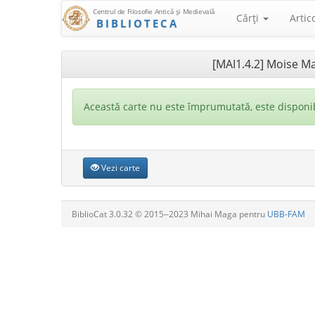
Centrul de Filosofie Antică şi Medievală
Cărţi
Artic
BIBLIOTECA
[MAI1.4.2] Moise Ma
Această carte nu este împrumutată, este disponib
Vezi carte
BiblioCat 3.0.32 © 2015‒2023 Mihai Maga pentru
UBB-FAM