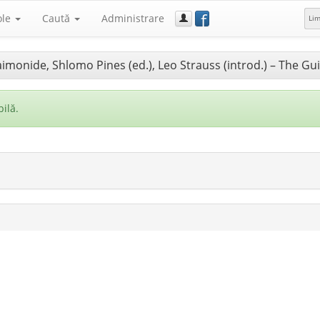
f
ole
Caută
Administrare
Li
imonide, Shlomo Pines (ed.), Leo Strauss (introd.) – The Gu
ilă.