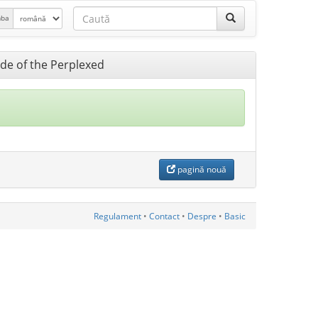
mba
ide of the Perplexed
pagină nouă
Regulament
•
Contact
•
Despre
•
Basic