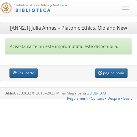
Centrul de Filosofie Antică şi Medievală
BIBLIOTECA
[ANN2.1] Julia Annas – Platonic Ethics. Old and New
Această carte nu este împrumutată, este disponibilă.
Vezi carte
pagină nouă
BiblioCat 3.0.32 © 2015‒2023 Mihai Maga pentru
UBB-FAM
Regulament
•
Contact
•
Despre
•
Basic