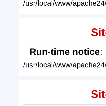
/usr/local/www/apache24/
Sit
Run-time notice
:
/usr/local/www/apache24/
Sit