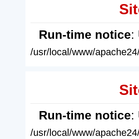
Sit
Run-time notice
:
/usr/local/www/apache24/
Sit
Run-time notice
:
/usr/local/www/apache24/