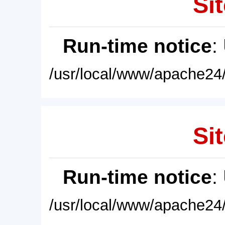
Sit
Run-time notice
:
/usr/local/www/apache24/
Sit
Run-time notice
:
/usr/local/www/apache24/