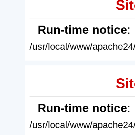
Sit
Run-time notice
:
/usr/local/www/apache24/
Sit
Run-time notice
:
/usr/local/www/apache24/