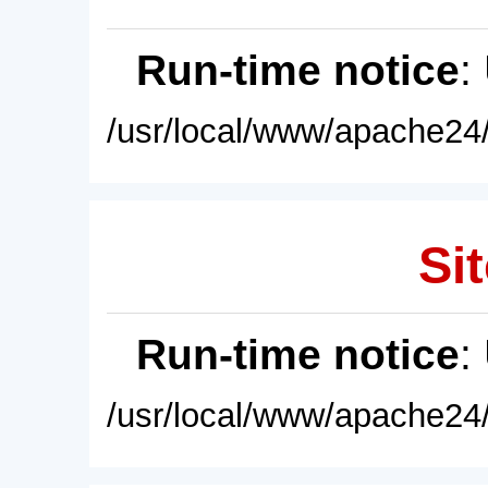
Run-time notice
:
/usr/local/www/apache24/
Sit
Run-time notice
:
/usr/local/www/apache24/