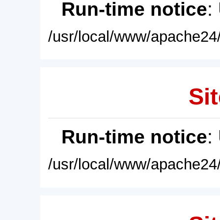
Run-time notice
:
/usr/local/www/apache24/
Sit
Run-time notice
:
/usr/local/www/apache24/