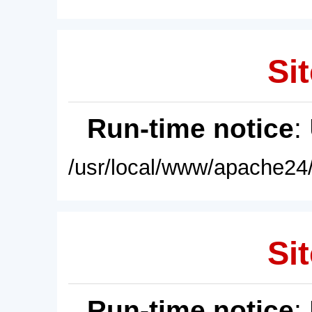
Sit
Run-time notice
:
/usr/local/www/apache24/
Sit
Run-time notice
: