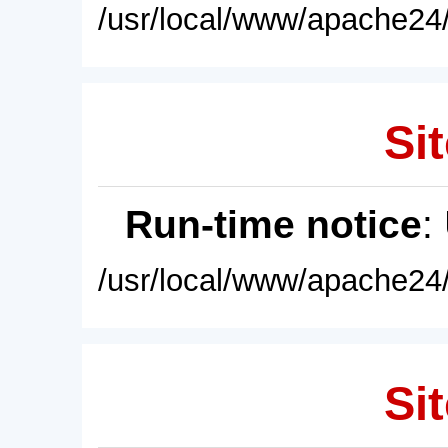
/usr/local/www/apache24/
Sit
Run-time notice
:
/usr/local/www/apache24/
Sit