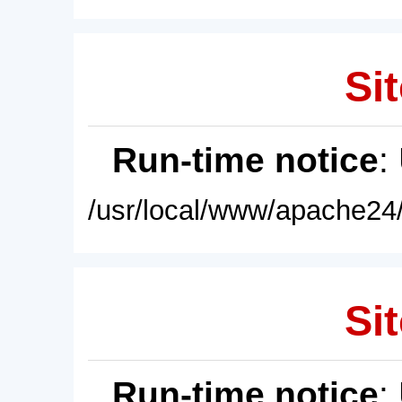
Sit
Run-time notice
:
/usr/local/www/apache24/
Sit
Run-time notice
: