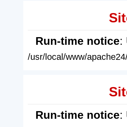
Sit
Run-time notice
:
/usr/local/www/apache24/
Sit
Run-time notice
: