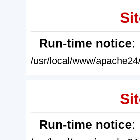
Sit
Run-time notice
:
/usr/local/www/apache24/
Sit
Run-time notice
: