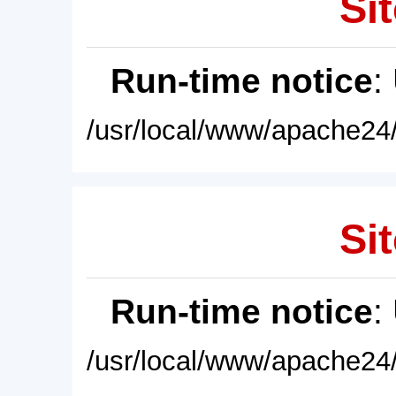
Sit
Run-time notice
:
/usr/local/www/apache24/
Sit
Run-time notice
:
/usr/local/www/apache24/