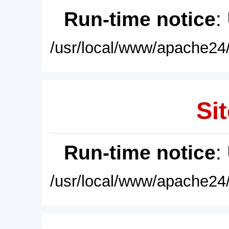
Run-time notice
:
/usr/local/www/apache24/
Sit
Run-time notice
:
/usr/local/www/apache24/