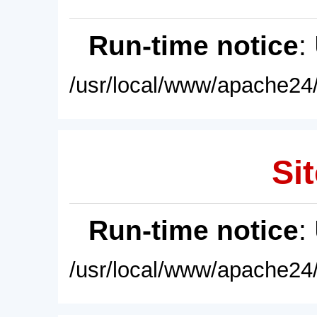
Run-time notice
:
/usr/local/www/apache24/
Sit
Run-time notice
:
/usr/local/www/apache24/