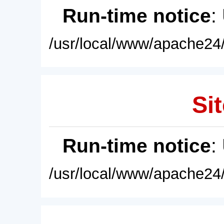
Run-time notice
:
/usr/local/www/apache24/
Sit
Run-time notice
:
/usr/local/www/apache24/