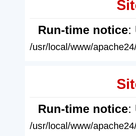
Sit
Run-time notice
:
/usr/local/www/apache24/
Sit
Run-time notice
:
/usr/local/www/apache24/