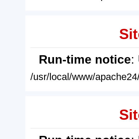
Sit
Run-time notice
:
/usr/local/www/apache24/
Sit