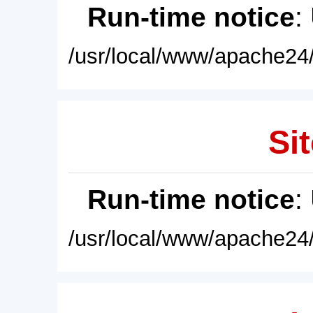
Run-time notice
:
/usr/local/www/apache24/
Sit
Run-time notice
:
/usr/local/www/apache24/