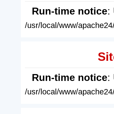
Run-time notice
:
/usr/local/www/apache24/
Sit
Run-time notice
:
/usr/local/www/apache24/