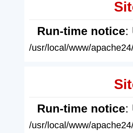
Sit
Run-time notice
:
/usr/local/www/apache24/
Sit
Run-time notice
:
/usr/local/www/apache24/