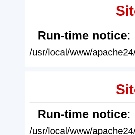
Sit
Run-time notice
:
/usr/local/www/apache24/
Sit
Run-time notice
:
/usr/local/www/apache24/