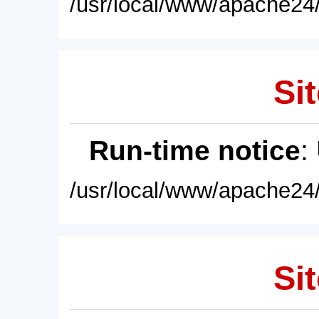
/usr/local/www/apache24/
Sit
Run-time notice
:
/usr/local/www/apache24/
Sit