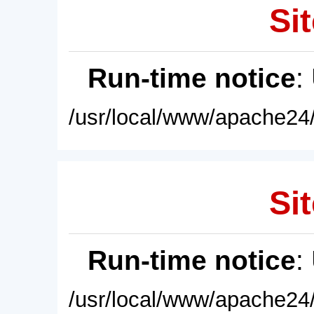
Sit
Run-time notice
:
/usr/local/www/apache24/
Sit
Run-time notice
:
/usr/local/www/apache24/