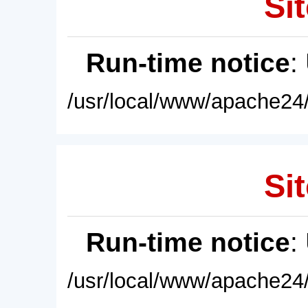
Sit
Run-time notice
:
/usr/local/www/apache24/
Sit
Run-time notice
:
/usr/local/www/apache24/