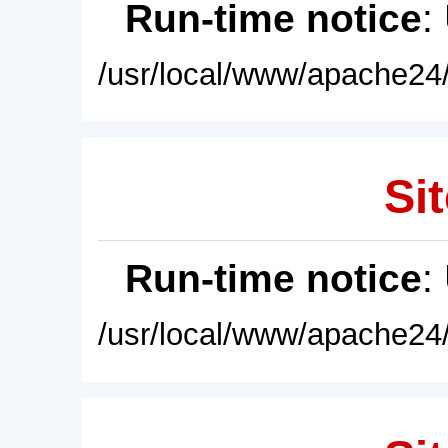
Run-time notice
:
/usr/local/www/apache24/
Sit
Run-time notice
:
/usr/local/www/apache24/