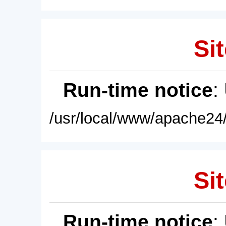
Sit
Run-time notice
:
/usr/local/www/apache24/
Sit
Run-time notice
: