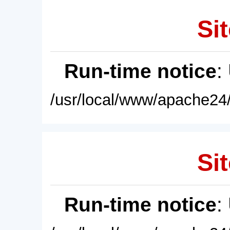
Sit
Run-time notice
:
/usr/local/www/apache24/
Sit
Run-time notice
: