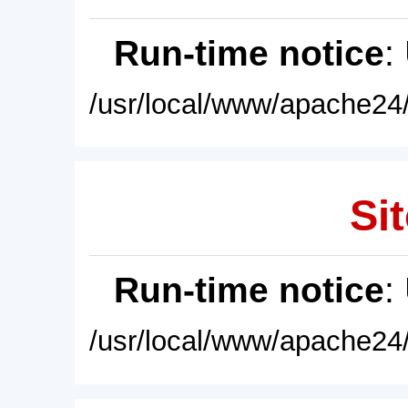
Run-time notice
:
/usr/local/www/apache24/
Sit
Run-time notice
:
/usr/local/www/apache24/