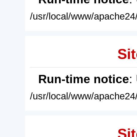
/usr/local/www/apache24/
Sit
Run-time notice
:
/usr/local/www/apache24/
Sit