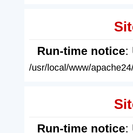
Sit
Run-time notice
:
/usr/local/www/apache24/
Sit
Run-time notice
: