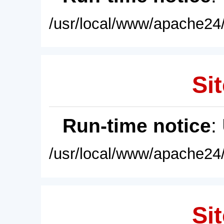
/usr/local/www/apache24/
Sit
Run-time notice
:
/usr/local/www/apache24/
Sit