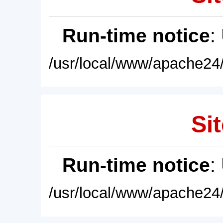
Run-time notice
:
/usr/local/www/apache24/
Sit
Run-time notice
:
/usr/local/www/apache24/