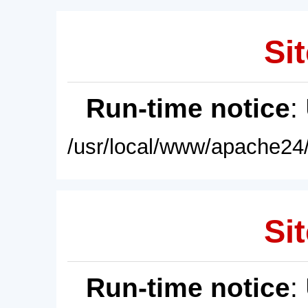
Sit
Run-time notice
:
/usr/local/www/apache24/
Sit
Run-time notice
: