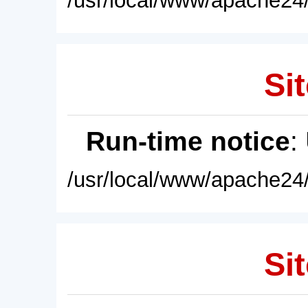
/usr/local/www/apache24/
Sit
Run-time notice
:
/usr/local/www/apache24/
Sit