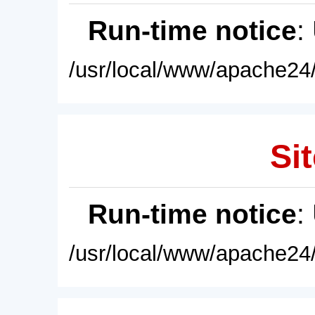
Run-time notice
:
/usr/local/www/apache24/
Sit
Run-time notice
:
/usr/local/www/apache24/