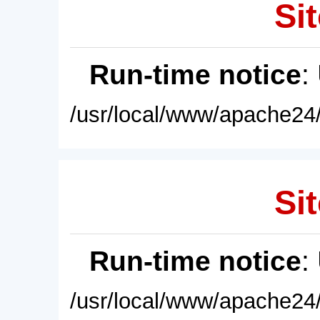
Sit
Run-time notice
:
/usr/local/www/apache24/
Sit
Run-time notice
:
/usr/local/www/apache24/