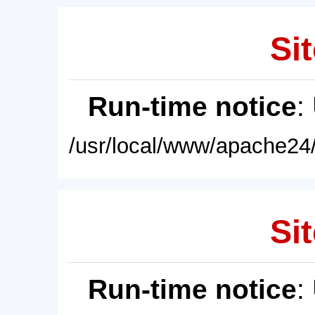
Sit
Run-time notice
:
/usr/local/www/apache24/
Sit
Run-time notice
: