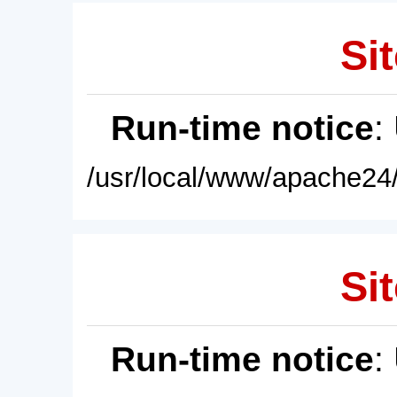
Sit
Run-time notice
:
/usr/local/www/apache24/
Sit
Run-time notice
: