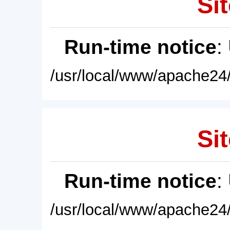
Sit
Run-time notice
:
/usr/local/www/apache24/
Sit
Run-time notice
:
/usr/local/www/apache24/