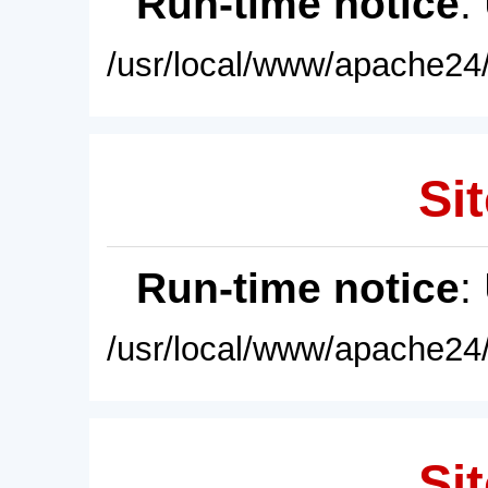
Run-time notice
:
/usr/local/www/apache24/
Sit
Run-time notice
:
/usr/local/www/apache24/
Sit