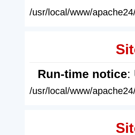
/usr/local/www/apache24/
Sit
Run-time notice
:
/usr/local/www/apache24/
Sit