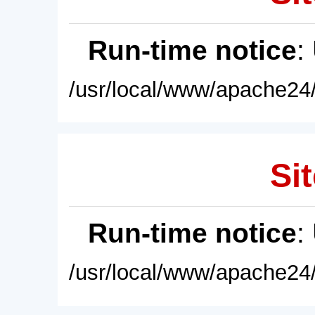
Run-time notice
:
/usr/local/www/apache24/
Sit
Run-time notice
:
/usr/local/www/apache24/