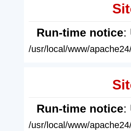
Sit
Run-time notice
:
/usr/local/www/apache24/
Sit
Run-time notice
:
/usr/local/www/apache24/