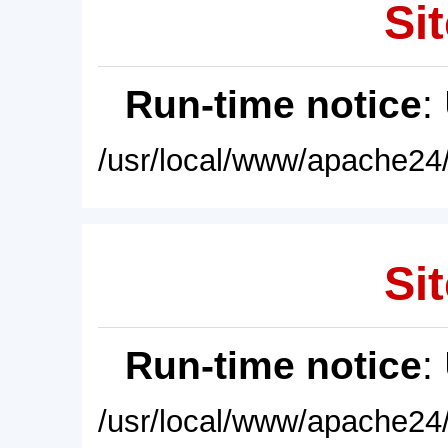
Sit
Run-time notice
:
/usr/local/www/apache24/
Sit
Run-time notice
:
/usr/local/www/apache24/