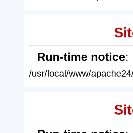
Sit
Run-time notice
:
/usr/local/www/apache24/
Sit