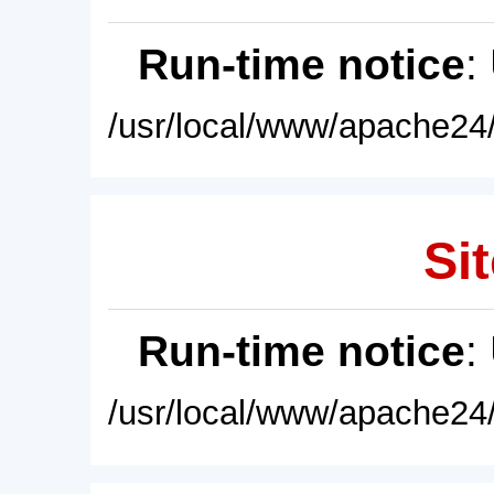
Run-time notice
:
/usr/local/www/apache24/
Sit
Run-time notice
:
/usr/local/www/apache24/