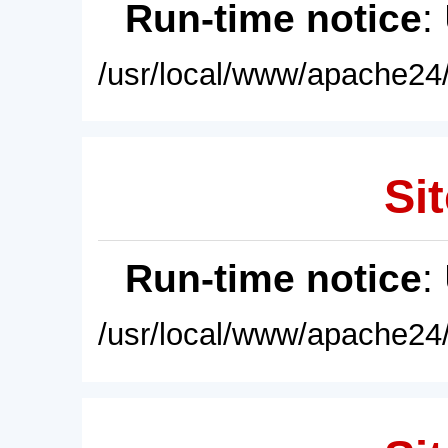
Run-time notice
:
/usr/local/www/apache24/
Sit
Run-time notice
:
/usr/local/www/apache24/