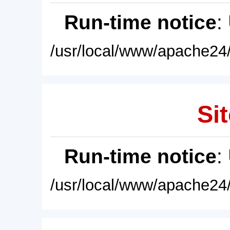
Run-time notice
:
/usr/local/www/apache24/
Sit
Run-time notice
:
/usr/local/www/apache24/