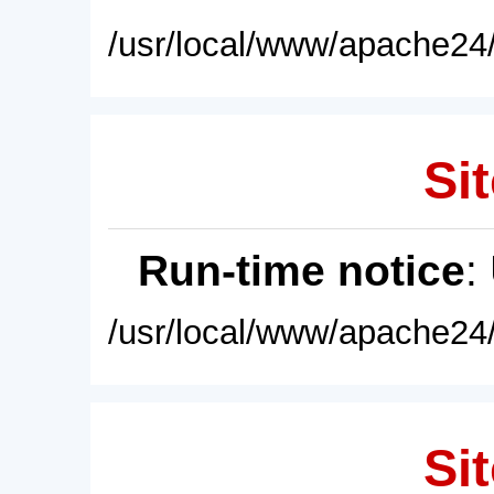
/usr/local/www/apache24/
Sit
Run-time notice
:
/usr/local/www/apache24/
Sit