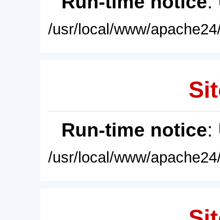
Run-time notice
:
/usr/local/www/apache24/
Sit
Run-time notice
:
/usr/local/www/apache24/
Sit