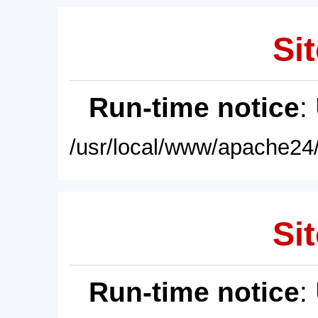
Sit
Run-time notice
:
/usr/local/www/apache24/
Sit
Run-time notice
: