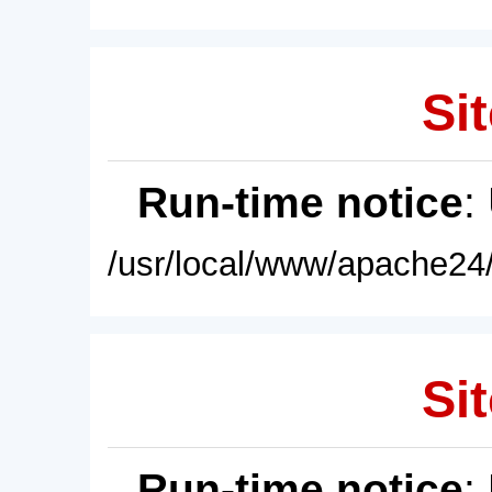
Sit
Run-time notice
:
/usr/local/www/apache24/
Sit
Run-time notice
: