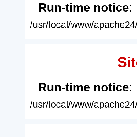
Run-time notice
:
/usr/local/www/apache24/
Sit
Run-time notice
:
/usr/local/www/apache24/