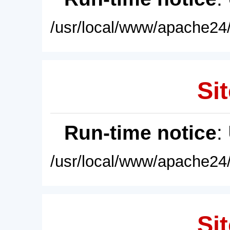
/usr/local/www/apache24/
Sit
Run-time notice
:
/usr/local/www/apache24/
Sit