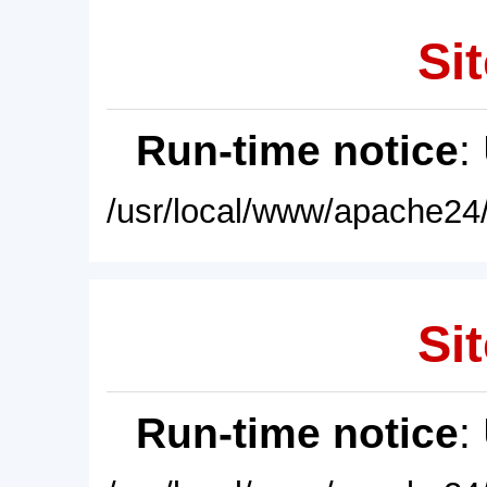
Sit
Run-time notice
:
/usr/local/www/apache24/
Sit
Run-time notice
: