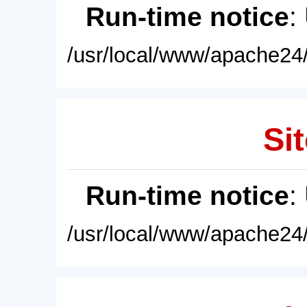
Run-time notice
:
/usr/local/www/apache24/
Sit
Run-time notice
:
/usr/local/www/apache24/