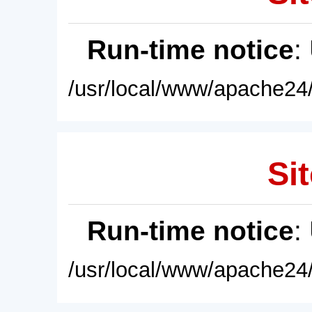
Run-time notice
:
/usr/local/www/apache24/
Sit
Run-time notice
:
/usr/local/www/apache24/