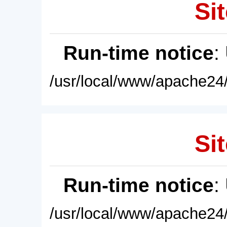
Sit
Run-time notice
:
/usr/local/www/apache24/
Sit
Run-time notice
:
/usr/local/www/apache24/