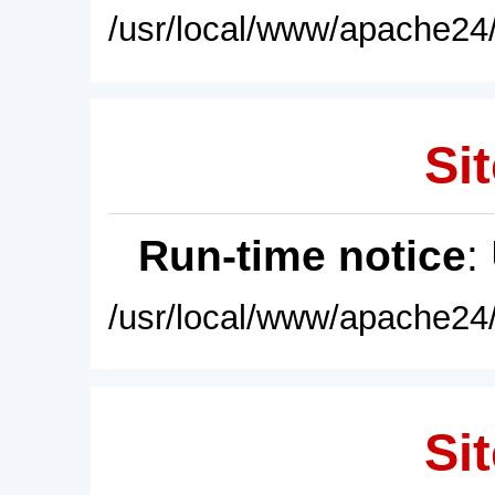
/usr/local/www/apache24/
Sit
Run-time notice
:
/usr/local/www/apache24/
Sit