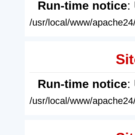
Run-time notice
:
/usr/local/www/apache24/
Sit
Run-time notice
:
/usr/local/www/apache24/