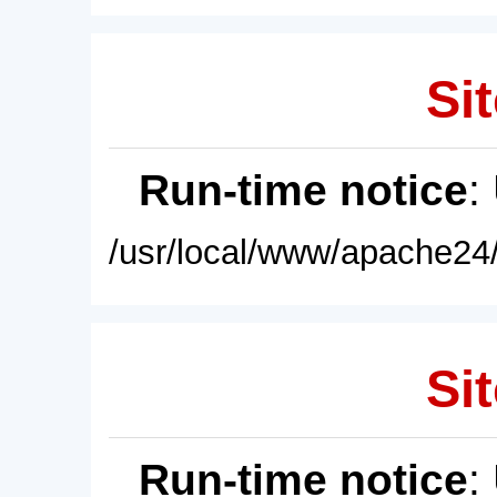
Sit
Run-time notice
:
/usr/local/www/apache24/
Sit
Run-time notice
: