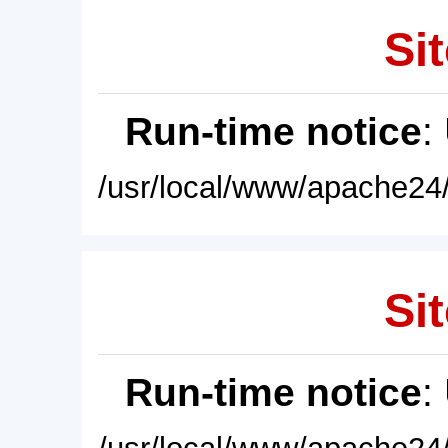
Sit
Run-time notice
:
/usr/local/www/apache24/
Sit
Run-time notice
: