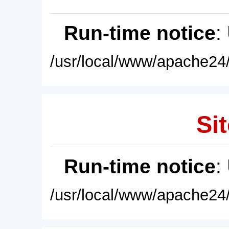
Run-time notice
:
/usr/local/www/apache24/
Sit
Run-time notice
:
/usr/local/www/apache24/