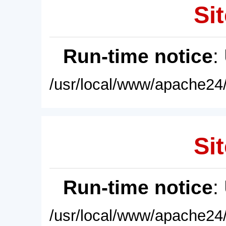
Sit
Run-time notice
:
/usr/local/www/apache24/
Sit
Run-time notice
:
/usr/local/www/apache24/