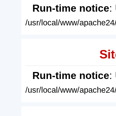
Run-time notice
:
/usr/local/www/apache24/
Sit
Run-time notice
:
/usr/local/www/apache24/