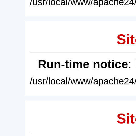
/usr/local/www/apache24/
Sit
Run-time notice
:
/usr/local/www/apache24/
Sit