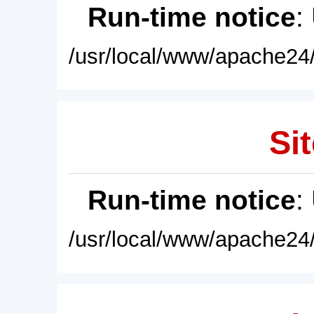
Run-time notice
:
/usr/local/www/apache24/
Sit
Run-time notice
:
/usr/local/www/apache24/