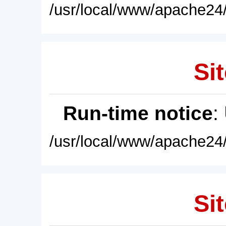
/usr/local/www/apache24/
Sit
Run-time notice
:
/usr/local/www/apache24/
Sit