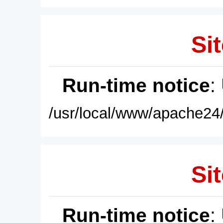
Sit
Run-time notice
:
/usr/local/www/apache24/
Sit
Run-time notice
: