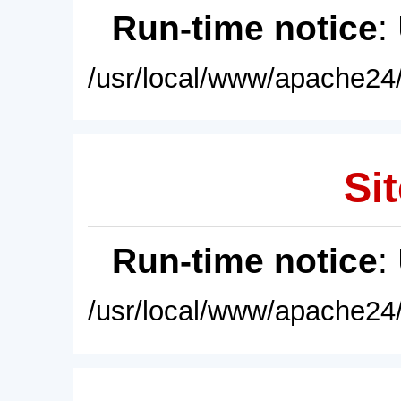
Run-time notice
:
/usr/local/www/apache24/
Sit
Run-time notice
:
/usr/local/www/apache24/