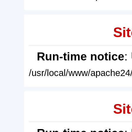
Sit
Run-time notice
:
/usr/local/www/apache24/
Sit