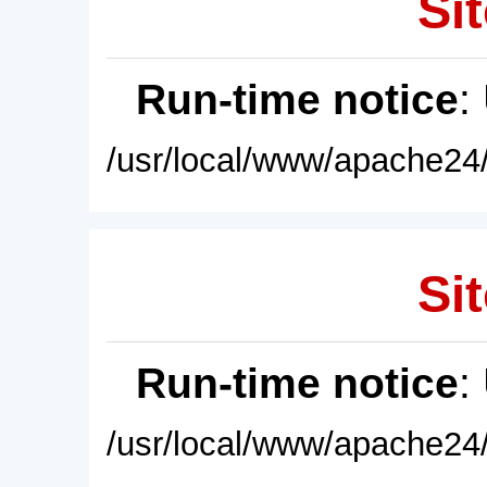
Sit
Run-time notice
:
/usr/local/www/apache24/
Sit
Run-time notice
:
/usr/local/www/apache24/