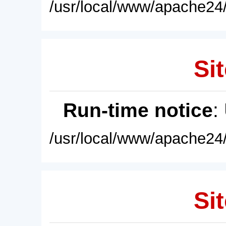
/usr/local/www/apache24/
Sit
Run-time notice
:
/usr/local/www/apache24/
Sit