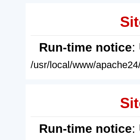
Sit
Run-time notice
:
/usr/local/www/apache24/
Sit
Run-time notice
: