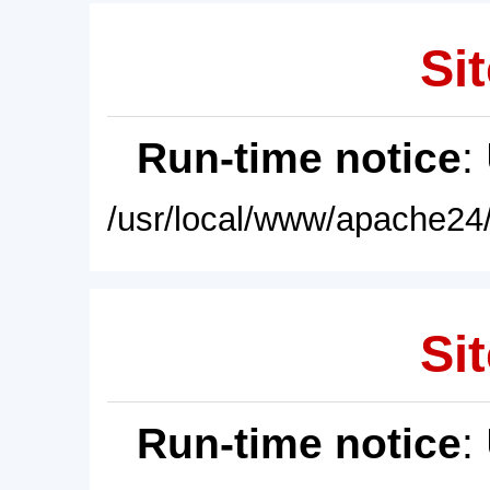
Sit
Run-time notice
:
/usr/local/www/apache24/
Sit
Run-time notice
: