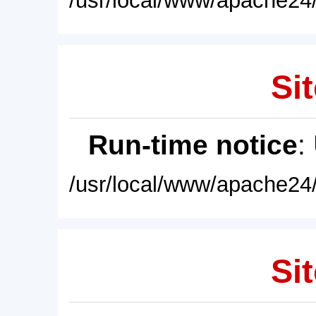
/usr/local/www/apache24/
Sit
Run-time notice
:
/usr/local/www/apache24/
Sit