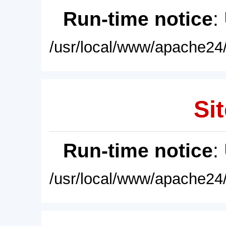
Run-time notice
:
/usr/local/www/apache24/
Sit
Run-time notice
:
/usr/local/www/apache24/