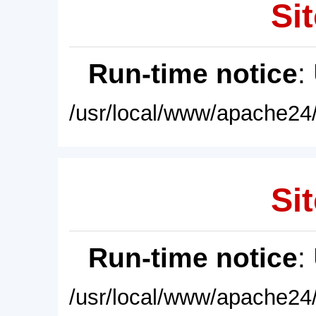
Sit
Run-time notice
:
/usr/local/www/apache24/
Sit
Run-time notice
:
/usr/local/www/apache24/