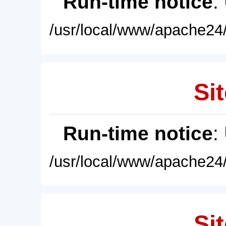
Run-time notice
:
/usr/local/www/apache24/
Sit
Run-time notice
:
/usr/local/www/apache24/
Sit