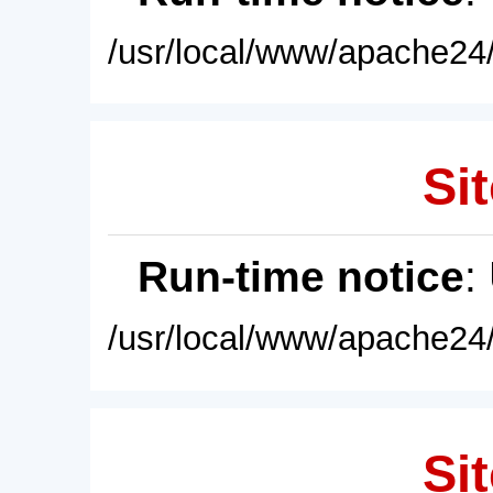
/usr/local/www/apache24/
Sit
Run-time notice
:
/usr/local/www/apache24/
Sit