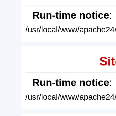
Run-time notice
:
/usr/local/www/apache24/
Sit
Run-time notice
:
/usr/local/www/apache24/