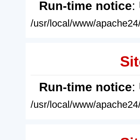
Run-time notice
:
/usr/local/www/apache24/
Sit
Run-time notice
:
/usr/local/www/apache24/