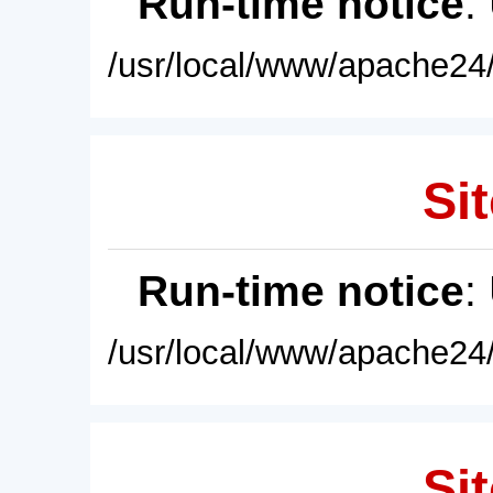
Run-time notice
:
/usr/local/www/apache24/
Sit
Run-time notice
:
/usr/local/www/apache24/
Sit