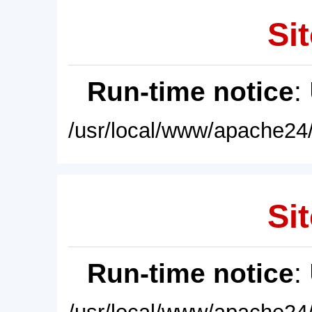
Sit
Run-time notice
:
/usr/local/www/apache24/
Sit
Run-time notice
: