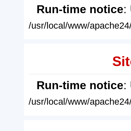
Run-time notice
:
/usr/local/www/apache24/
Sit
Run-time notice
:
/usr/local/www/apache24/