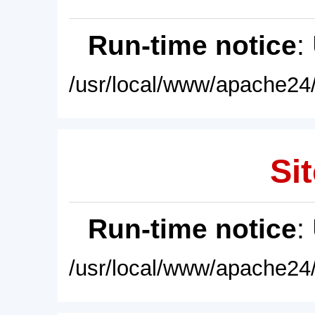
Run-time notice
:
/usr/local/www/apache24/
Sit
Run-time notice
:
/usr/local/www/apache24/