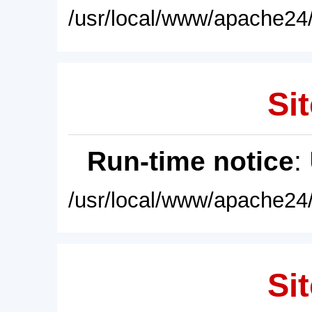
/usr/local/www/apache24/
Sit
Run-time notice
:
/usr/local/www/apache24/
Sit