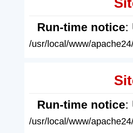
Sit
Run-time notice
:
/usr/local/www/apache24/
Sit
Run-time notice
:
/usr/local/www/apache24/