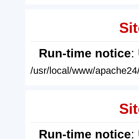
Sit
Run-time notice
:
/usr/local/www/apache24/
Sit
Run-time notice
: