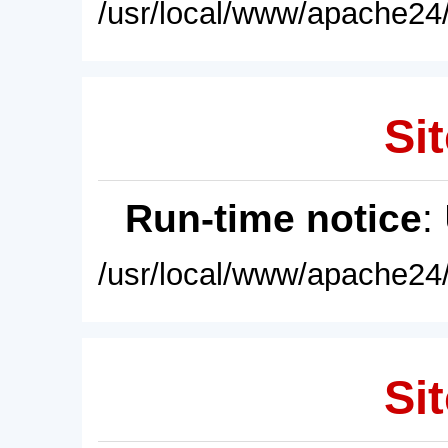
/usr/local/www/apache24/
Sit
Run-time notice
:
/usr/local/www/apache24/
Sit