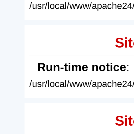
/usr/local/www/apache24/
Sit
Run-time notice
:
/usr/local/www/apache24/
Sit