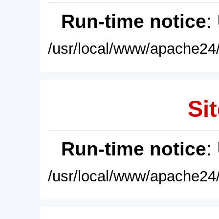
Run-time notice
:
/usr/local/www/apache24/
Sit
Run-time notice
:
/usr/local/www/apache24/