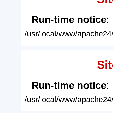
Run-time notice
:
/usr/local/www/apache24/
Sit
Run-time notice
:
/usr/local/www/apache24/