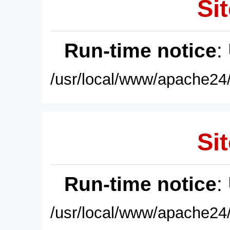
Sit
Run-time notice
:
/usr/local/www/apache24/
Sit
Run-time notice
:
/usr/local/www/apache24/