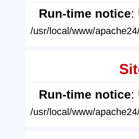
Run-time notice
:
/usr/local/www/apache24/
Sit
Run-time notice
:
/usr/local/www/apache24/