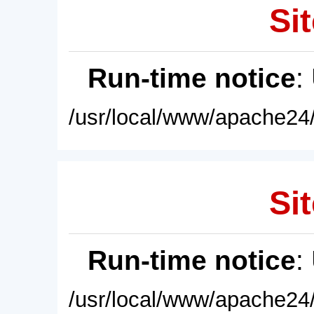
Sit
Run-time notice
:
/usr/local/www/apache24/
Sit
Run-time notice
:
/usr/local/www/apache24/