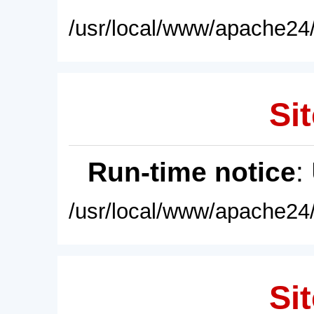
/usr/local/www/apache24/
Sit
Run-time notice
:
/usr/local/www/apache24/
Sit