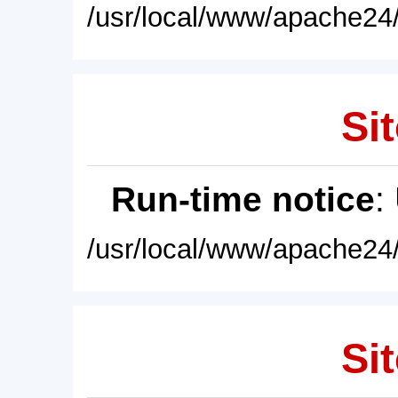
/usr/local/www/apache24/
Sit
Run-time notice
:
/usr/local/www/apache24/
Sit