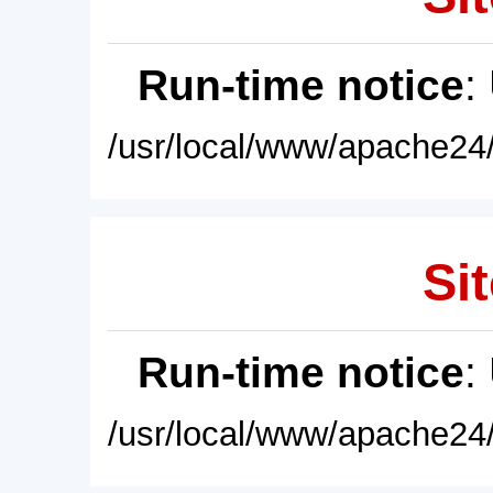
Run-time notice
:
/usr/local/www/apache24/
Sit
Run-time notice
:
/usr/local/www/apache24/