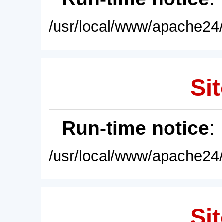
/usr/local/www/apache24/
Sit
Run-time notice
:
/usr/local/www/apache24/
Sit