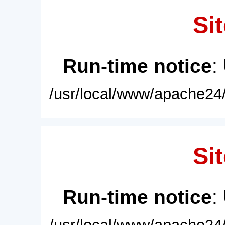
Sit
Run-time notice
:
/usr/local/www/apache24/
Sit
Run-time notice
: