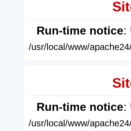
Sit
Run-time notice
:
/usr/local/www/apache24/
Sit
Run-time notice
:
/usr/local/www/apache24/