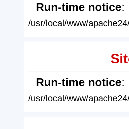
Run-time notice
:
/usr/local/www/apache24/
Sit
Run-time notice
:
/usr/local/www/apache24/