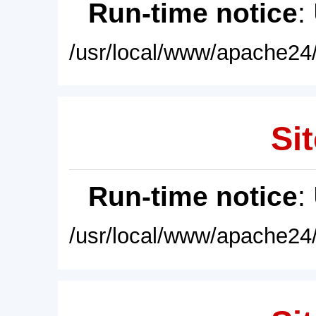
Run-time notice
:
/usr/local/www/apache24/
Sit
Run-time notice
:
/usr/local/www/apache24/