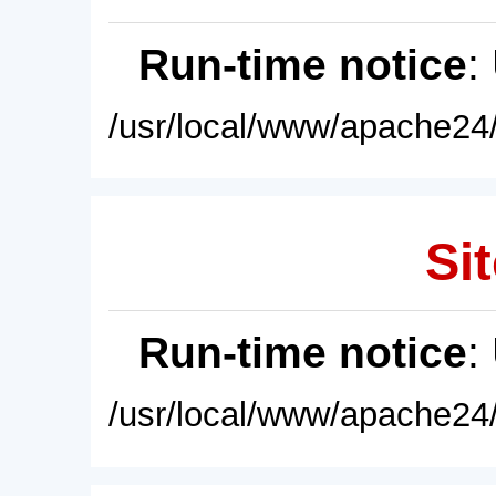
Run-time notice
:
/usr/local/www/apache24/
Sit
Run-time notice
:
/usr/local/www/apache24/