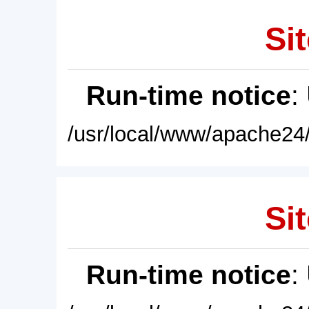
Sit
Run-time notice
:
/usr/local/www/apache24/
Sit
Run-time notice
: