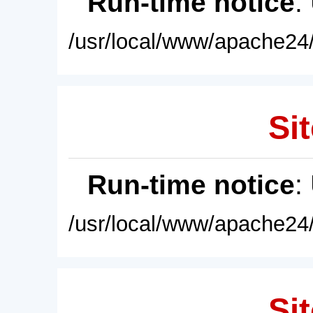
Run-time notice
:
/usr/local/www/apache24/
Sit
Run-time notice
:
/usr/local/www/apache24/
Sit