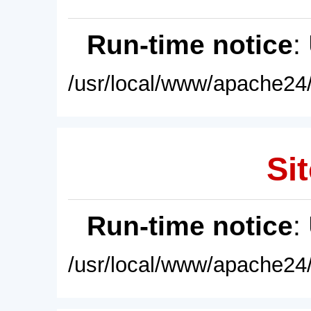
Run-time notice
:
/usr/local/www/apache24/
Sit
Run-time notice
:
/usr/local/www/apache24/