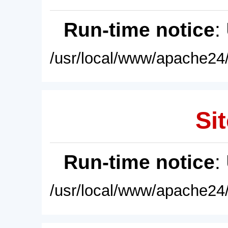
Run-time notice
:
/usr/local/www/apache24/
Sit
Run-time notice
:
/usr/local/www/apache24/