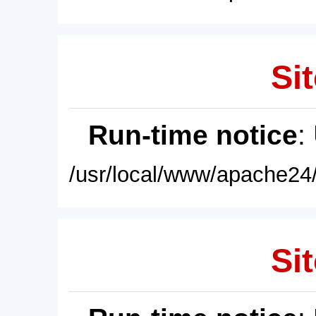
Sit
Run-time notice
:
/usr/local/www/apache24/
Sit