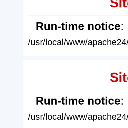
Sit
Run-time notice
:
/usr/local/www/apache24/
Sit
Run-time notice
:
/usr/local/www/apache24/