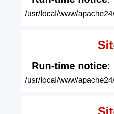
/usr/local/www/apache24/
Sit
Run-time notice
:
/usr/local/www/apache24/
Sit