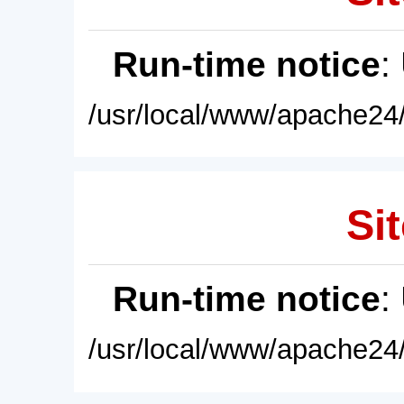
Run-time notice
:
/usr/local/www/apache24/
Sit
Run-time notice
:
/usr/local/www/apache24/