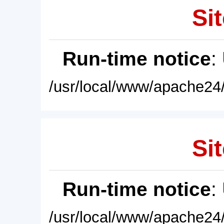
Sit
Run-time notice
:
/usr/local/www/apache24/
Sit
Run-time notice
:
/usr/local/www/apache24/