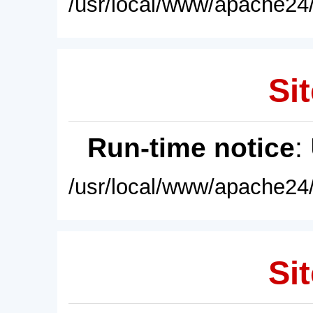
/usr/local/www/apache24/
Sit
Run-time notice
:
/usr/local/www/apache24/
Sit