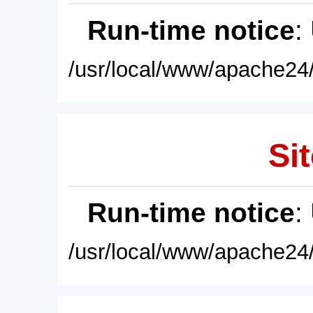
Run-time notice
:
/usr/local/www/apache24/
Sit
Run-time notice
:
/usr/local/www/apache24/