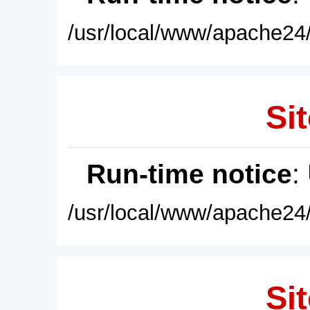
/usr/local/www/apache24/
Sit
Run-time notice
:
/usr/local/www/apache24/
Sit