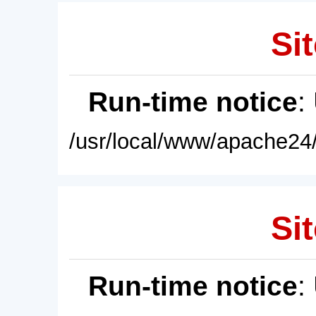
Sit
Run-time notice
:
/usr/local/www/apache24/
Sit
Run-time notice
: