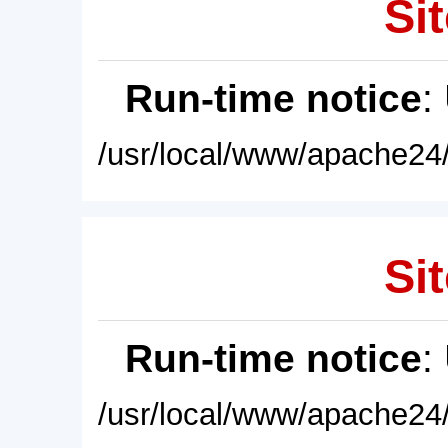
Sit
Run-time notice
:
/usr/local/www/apache24/
Sit
Run-time notice
:
/usr/local/www/apache24/