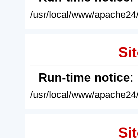
/usr/local/www/apache24/
Sit
Run-time notice
:
/usr/local/www/apache24/
Sit