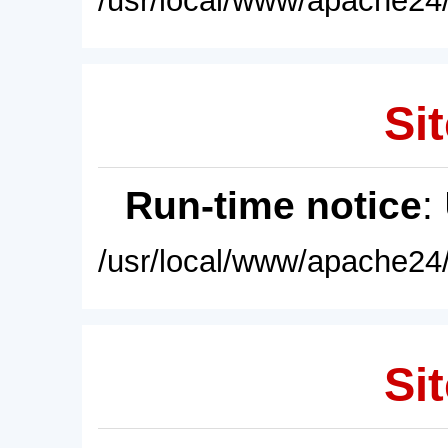
/usr/local/www/apache24/
Sit
Run-time notice
:
/usr/local/www/apache24/
Sit