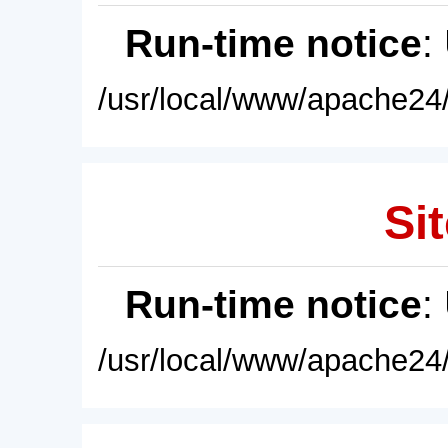
Run-time notice
:
/usr/local/www/apache24/
Sit
Run-time notice
:
/usr/local/www/apache24/