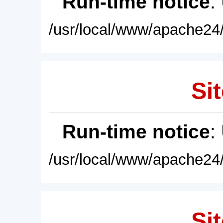
Run-time notice
:
/usr/local/www/apache24/
Sit
Run-time notice
:
/usr/local/www/apache24/
Sit