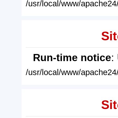
/usr/local/www/apache24/
Sit
Run-time notice
:
/usr/local/www/apache24/
Sit