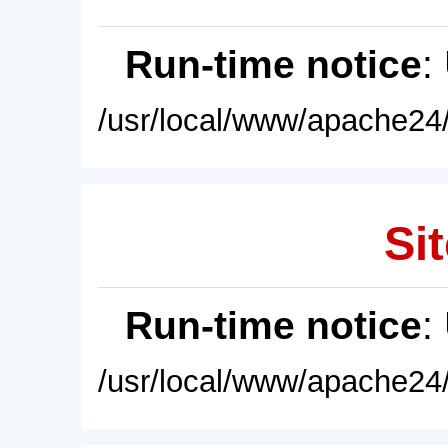
Run-time notice
:
/usr/local/www/apache24/
Sit
Run-time notice
:
/usr/local/www/apache24/