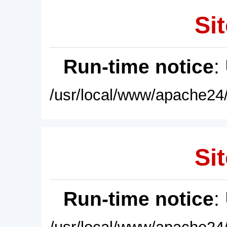
Sit
Run-time notice
:
/usr/local/www/apache24/
Sit
Run-time notice
: