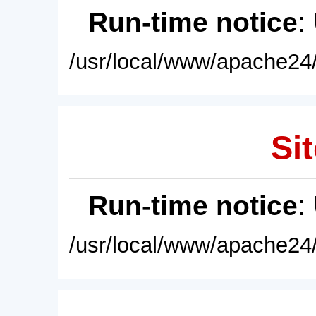
Run-time notice
:
/usr/local/www/apache24/
Sit
Run-time notice
:
/usr/local/www/apache24/