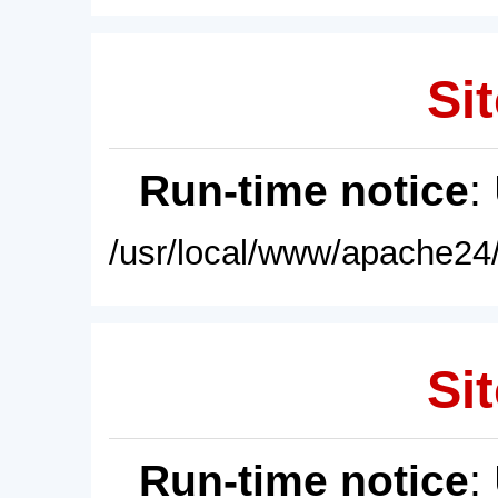
Sit
Run-time notice
:
/usr/local/www/apache24/
Sit
Run-time notice
: