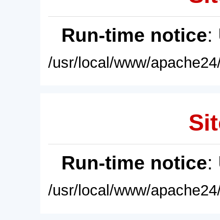
Run-time notice
:
/usr/local/www/apache24/
Sit
Run-time notice
:
/usr/local/www/apache24/