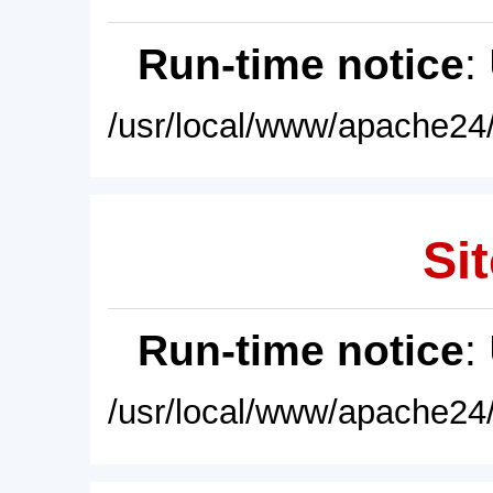
Run-time notice
:
/usr/local/www/apache24/
Sit
Run-time notice
:
/usr/local/www/apache24/