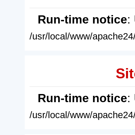
Run-time notice
:
/usr/local/www/apache24/
Sit
Run-time notice
:
/usr/local/www/apache24/