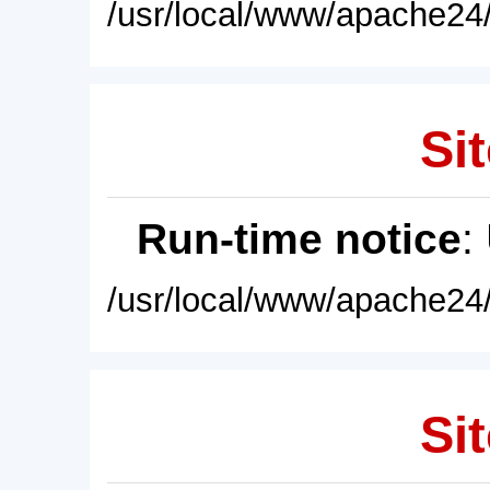
/usr/local/www/apache24/
Sit
Run-time notice
:
/usr/local/www/apache24/
Sit