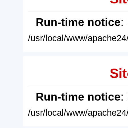
Run-time notice
:
/usr/local/www/apache24/
Sit
Run-time notice
:
/usr/local/www/apache24/