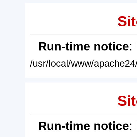
Sit
Run-time notice
:
/usr/local/www/apache24/
Sit
Run-time notice
: