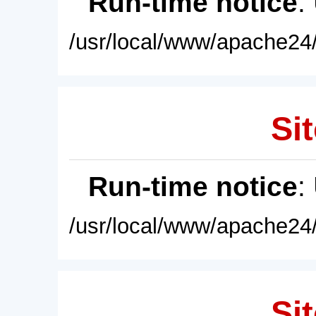
Run-time notice
:
/usr/local/www/apache24/
Sit
Run-time notice
:
/usr/local/www/apache24/
Sit