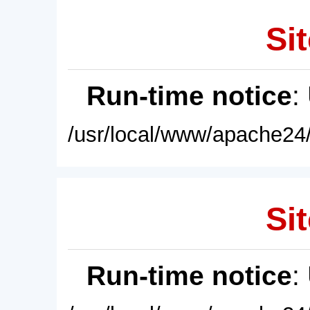
Sit
Run-time notice
:
/usr/local/www/apache24/
Sit
Run-time notice
: