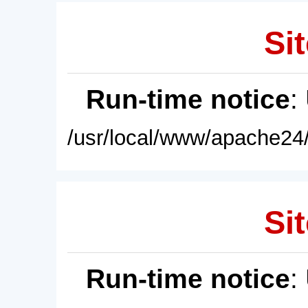
Sit
Run-time notice
:
/usr/local/www/apache24/
Sit
Run-time notice
: