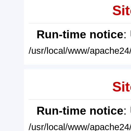
Sit
Run-time notice
:
/usr/local/www/apache24/
Sit
Run-time notice
:
/usr/local/www/apache24/