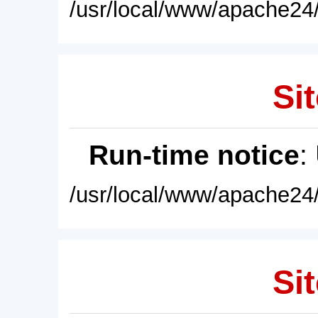
/usr/local/www/apache24/
Sit
Run-time notice
:
/usr/local/www/apache24/
Sit