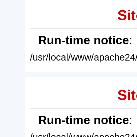
Sit
Run-time notice
:
/usr/local/www/apache24/
Sit
Run-time notice
: