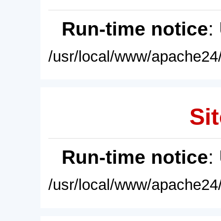
Run-time notice
:
/usr/local/www/apache24/
Sit
Run-time notice
:
/usr/local/www/apache24/