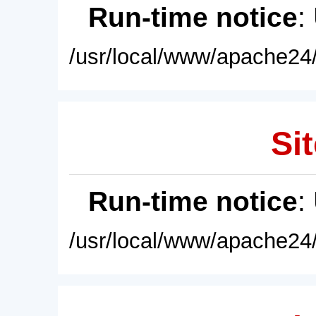
Run-time notice
:
/usr/local/www/apache24/
Sit
Run-time notice
:
/usr/local/www/apache24/