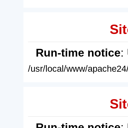
Sit
Run-time notice
:
/usr/local/www/apache24/
Sit
Run-time notice
: