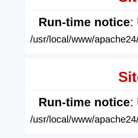
Run-time notice
:
/usr/local/www/apache24/
Sit
Run-time notice
:
/usr/local/www/apache24/