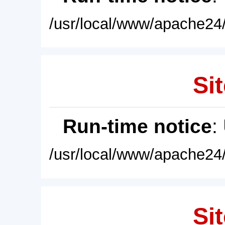
/usr/local/www/apache24/
Sit
Run-time notice
:
/usr/local/www/apache24/
Sit