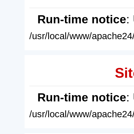
Run-time notice
:
/usr/local/www/apache24/
Sit
Run-time notice
:
/usr/local/www/apache24/