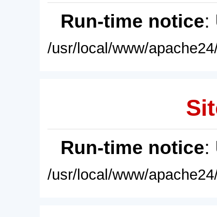
Run-time notice
:
/usr/local/www/apache24/
Sit
Run-time notice
:
/usr/local/www/apache24/