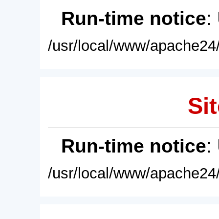
Run-time notice
:
/usr/local/www/apache24/
Sit
Run-time notice
:
/usr/local/www/apache24/