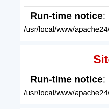
Run-time notice
:
/usr/local/www/apache24/
Sit
Run-time notice
:
/usr/local/www/apache24/