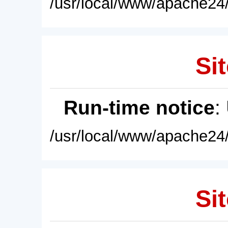
/usr/local/www/apache24/
Sit
Run-time notice
:
/usr/local/www/apache24/
Sit