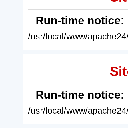
Run-time notice
:
/usr/local/www/apache24/
Sit
Run-time notice
:
/usr/local/www/apache24/