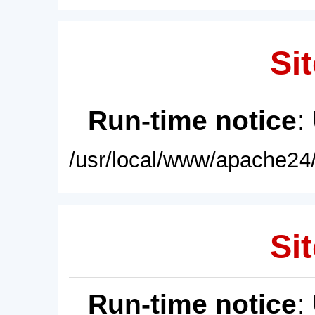
Sit
Run-time notice
:
/usr/local/www/apache24/
Sit
Run-time notice
: