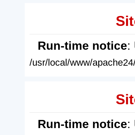
Sit
Run-time notice
:
/usr/local/www/apache24/
Sit
Run-time notice
: