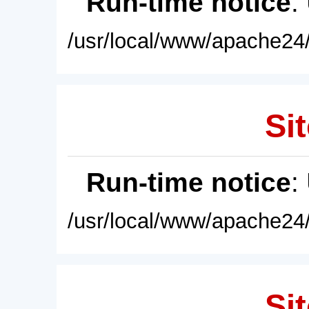
Run-time notice
:
/usr/local/www/apache24/
Sit
Run-time notice
:
/usr/local/www/apache24/
Sit