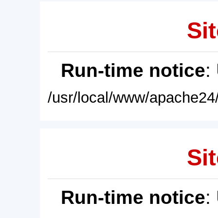
Sit
Run-time notice
:
/usr/local/www/apache24/
Sit
Run-time notice
: