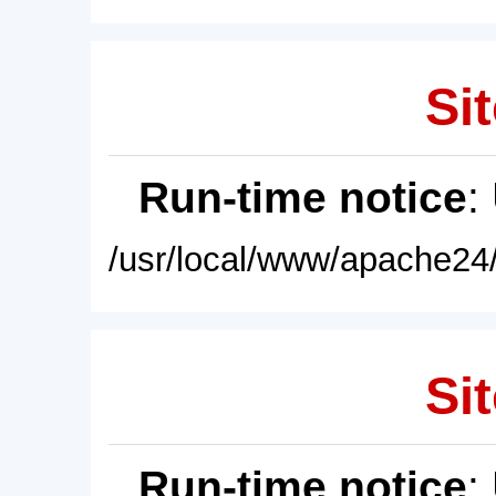
Sit
Run-time notice
:
/usr/local/www/apache24/
Sit
Run-time notice
: