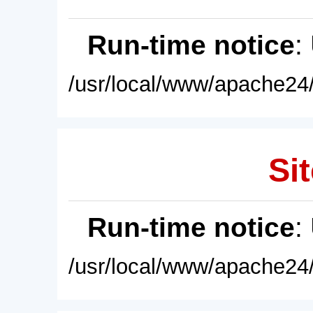
Run-time notice
:
/usr/local/www/apache24/
Sit
Run-time notice
:
/usr/local/www/apache24/