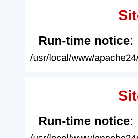
Sit
Run-time notice
:
/usr/local/www/apache24/
Sit
Run-time notice
: