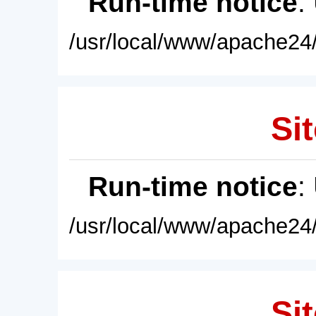
Run-time notice
:
/usr/local/www/apache24/
Sit
Run-time notice
:
/usr/local/www/apache24/
Sit