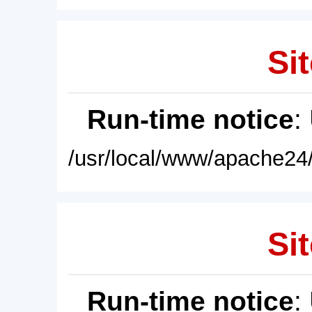
Sit
Run-time notice
:
/usr/local/www/apache24/
Sit
Run-time notice
: