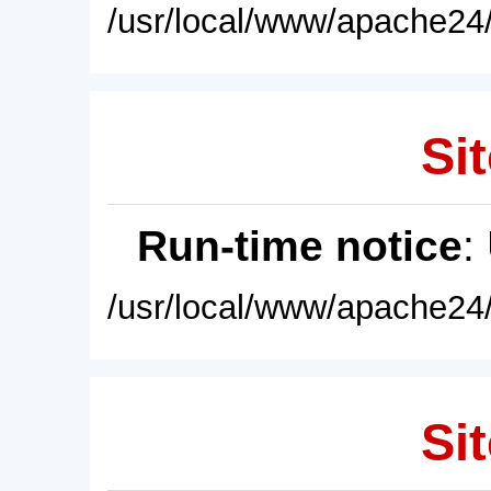
/usr/local/www/apache24/
Sit
Run-time notice
:
/usr/local/www/apache24/
Sit