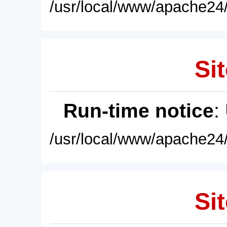
/usr/local/www/apache24/
Sit
Run-time notice
:
/usr/local/www/apache24/
Sit