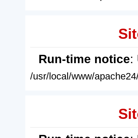
Sit
Run-time notice
:
/usr/local/www/apache24/
Sit