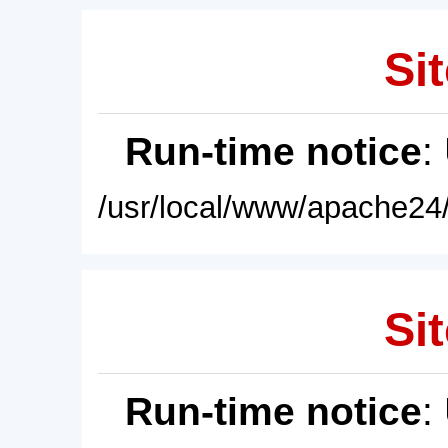
Sit
Run-time notice
:
/usr/local/www/apache24/
Sit
Run-time notice
: