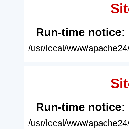
Sit
Run-time notice
:
/usr/local/www/apache24/
Sit
Run-time notice
:
/usr/local/www/apache24/