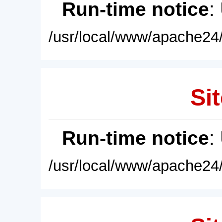
Run-time notice
:
/usr/local/www/apache24/
Sit
Run-time notice
:
/usr/local/www/apache24/