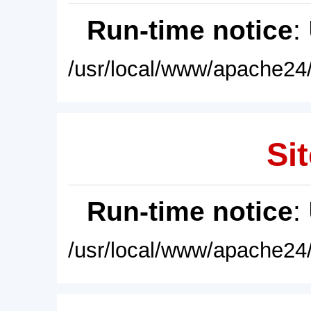
Run-time notice
:
/usr/local/www/apache24/
Sit
Run-time notice
:
/usr/local/www/apache24/