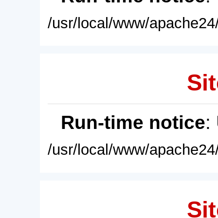
/usr/local/www/apache24/
Sit
Run-time notice
:
/usr/local/www/apache24/
Sit