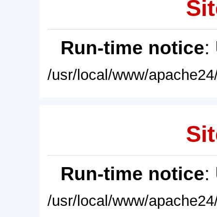
Sit
Run-time notice
:
/usr/local/www/apache24/
Sit
Run-time notice
:
/usr/local/www/apache24/