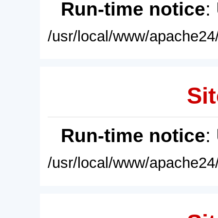
Run-time notice
:
/usr/local/www/apache24/
Sit
Run-time notice
:
/usr/local/www/apache24/