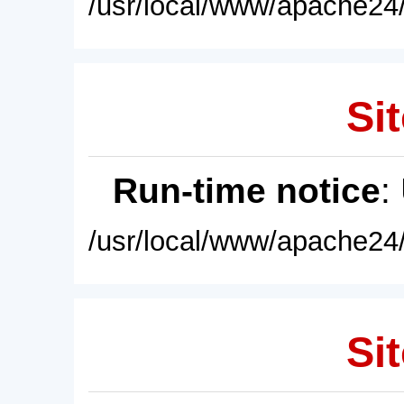
/usr/local/www/apache24/
Sit
Run-time notice
:
/usr/local/www/apache24/
Sit