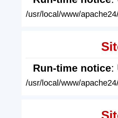
/usr/local/www/apache24/
Sit
Run-time notice
:
/usr/local/www/apache24/
Sit