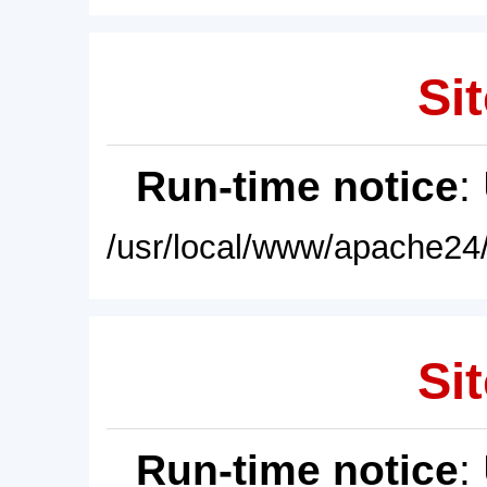
Sit
Run-time notice
:
/usr/local/www/apache24/
Sit
Run-time notice
: