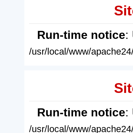
Sit
Run-time notice
:
/usr/local/www/apache24/
Sit
Run-time notice
:
/usr/local/www/apache24/