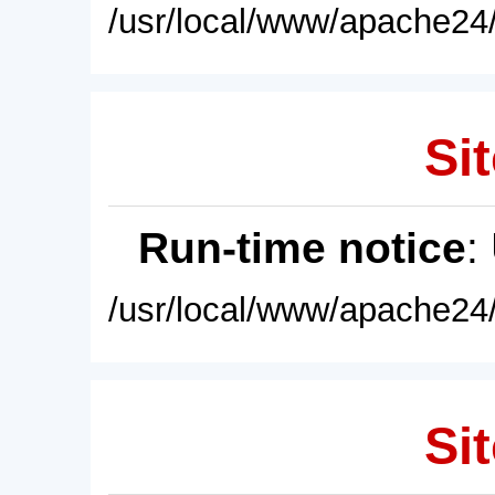
/usr/local/www/apache24/
Sit
Run-time notice
:
/usr/local/www/apache24/
Sit