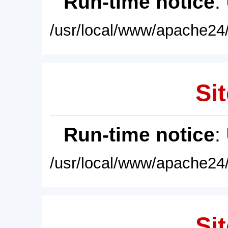
Run-time notice
:
/usr/local/www/apache24/
Sit
Run-time notice
:
/usr/local/www/apache24/
Sit