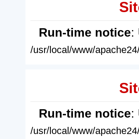
Sit
Run-time notice
:
/usr/local/www/apache24/
Sit
Run-time notice
:
/usr/local/www/apache24/