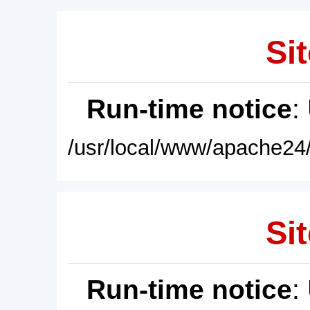
Sit
Run-time notice
:
/usr/local/www/apache24/
Sit
Run-time notice
: