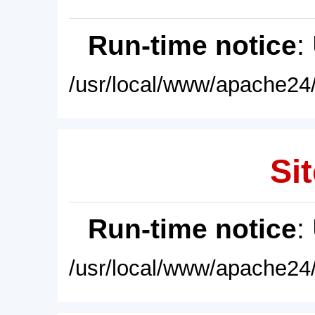
Run-time notice
:
/usr/local/www/apache24/
Sit
Run-time notice
:
/usr/local/www/apache24/