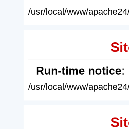
/usr/local/www/apache24/
Sit
Run-time notice
:
/usr/local/www/apache24/
Sit