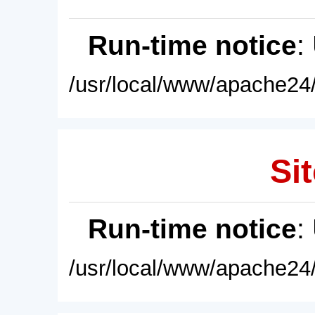
Run-time notice
:
/usr/local/www/apache24/
Sit
Run-time notice
:
/usr/local/www/apache24/