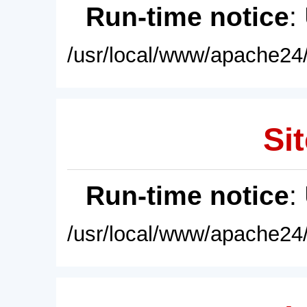
Run-time notice
:
/usr/local/www/apache24/
Sit
Run-time notice
:
/usr/local/www/apache24/