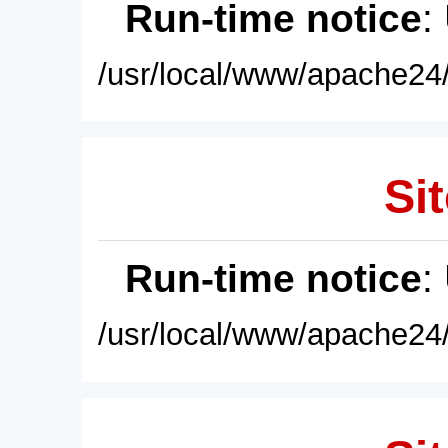
Run-time notice
:
/usr/local/www/apache24/
Sit
Run-time notice
:
/usr/local/www/apache24/