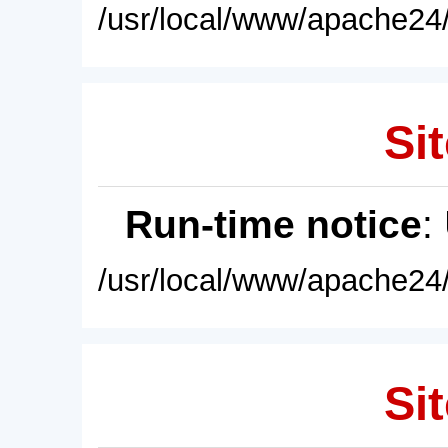
/usr/local/www/apache24/
Sit
Run-time notice
:
/usr/local/www/apache24/
Sit