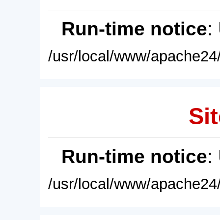
Run-time notice
:
/usr/local/www/apache24/
Sit
Run-time notice
:
/usr/local/www/apache24/