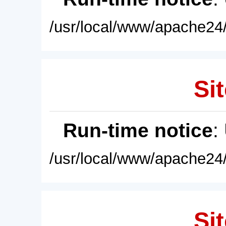
/usr/local/www/apache24/
Sit
Run-time notice
:
/usr/local/www/apache24/
Sit