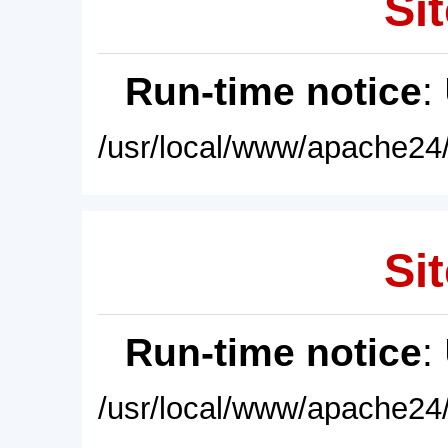
Sit
Run-time notice
:
/usr/local/www/apache24/
Sit
Run-time notice
:
/usr/local/www/apache24/