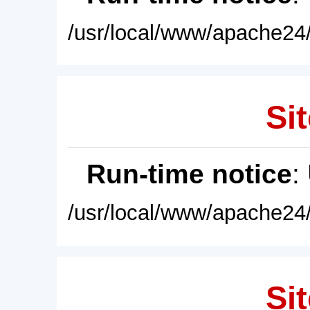
/usr/local/www/apache24/
Sit
Run-time notice
:
/usr/local/www/apache24/
Sit