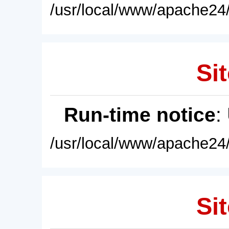
/usr/local/www/apache24/
Sit
Run-time notice
:
/usr/local/www/apache24/
Sit