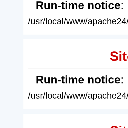
Run-time notice
:
/usr/local/www/apache24/
Sit
Run-time notice
:
/usr/local/www/apache24/