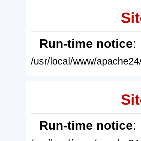
Sit
Run-time notice
:
/usr/local/www/apache24/
Sit
Run-time notice
: