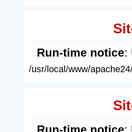
Sit
Run-time notice
:
/usr/local/www/apache24/
Sit
Run-time notice
: