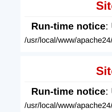
Sit
Run-time notice
:
/usr/local/www/apache24/
Sit
Run-time notice
:
/usr/local/www/apache24/