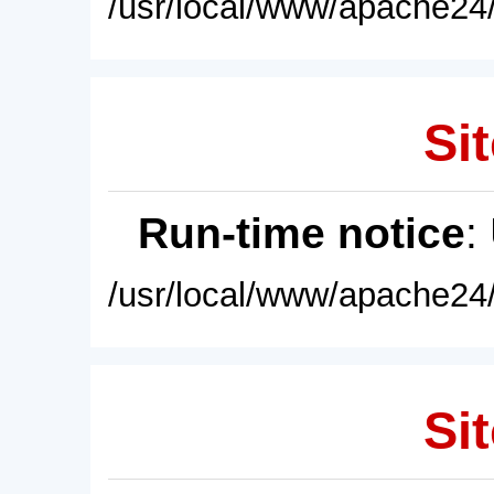
/usr/local/www/apache24/
Sit
Run-time notice
:
/usr/local/www/apache24/
Sit