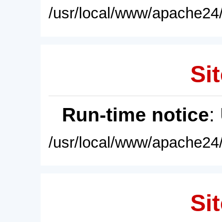
/usr/local/www/apache24/
Sit
Run-time notice
:
/usr/local/www/apache24/
Sit