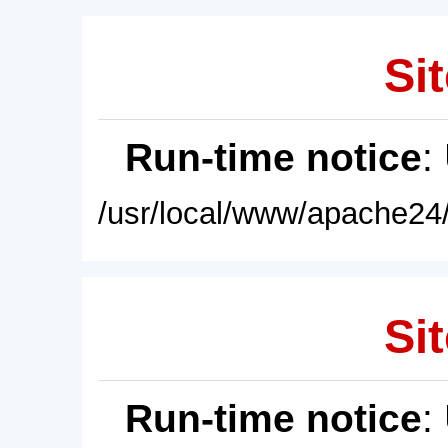
Sit
Run-time notice
:
/usr/local/www/apache24/
Sit
Run-time notice
: