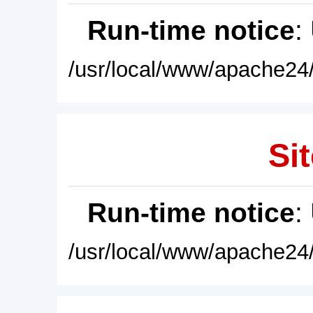
Run-time notice
:
/usr/local/www/apache24/
Sit
Run-time notice
:
/usr/local/www/apache24/