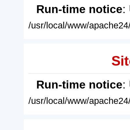
Run-time notice
:
/usr/local/www/apache24/
Sit
Run-time notice
:
/usr/local/www/apache24/