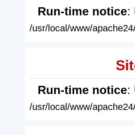
Run-time notice
:
/usr/local/www/apache24/
Sit
Run-time notice
:
/usr/local/www/apache24/