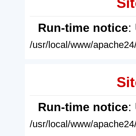
Sit
Run-time notice
:
/usr/local/www/apache24/
Sit
Run-time notice
:
/usr/local/www/apache24/