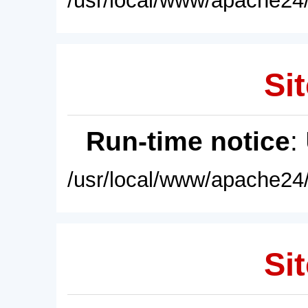
/usr/local/www/apache24/
Sit
Run-time notice
:
/usr/local/www/apache24/
Sit