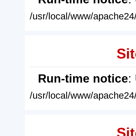
/usr/local/www/apache24/
Sit
Run-time notice
:
/usr/local/www/apache24/
Sit