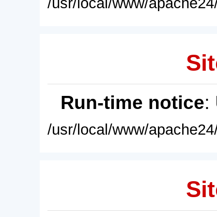
/usr/local/www/apache24/
Sit
Run-time notice
:
/usr/local/www/apache24/
Sit