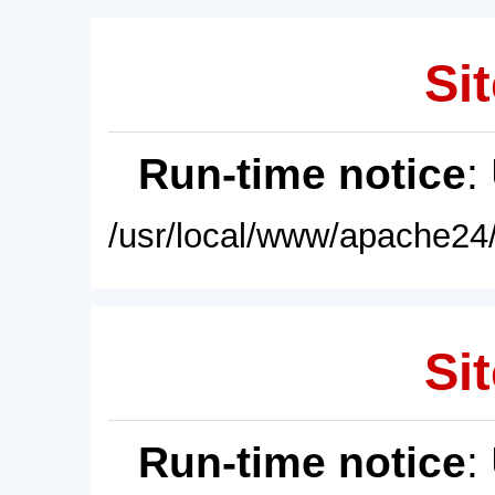
Sit
Run-time notice
:
/usr/local/www/apache24/
Sit
Run-time notice
: