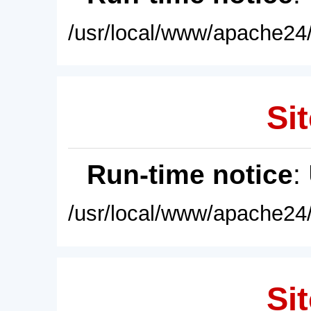
/usr/local/www/apache24/
Sit
Run-time notice
:
/usr/local/www/apache24/
Sit