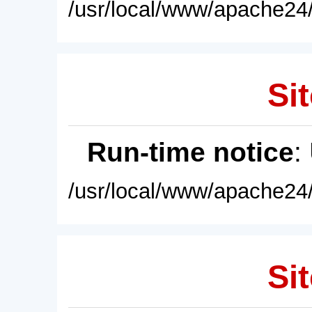
/usr/local/www/apache24/
Sit
Run-time notice
:
/usr/local/www/apache24/
Sit