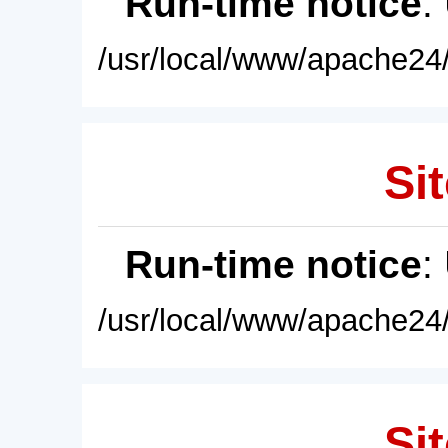
Run-time notice
:
/usr/local/www/apache24/
Sit
Run-time notice
:
/usr/local/www/apache24/
Sit