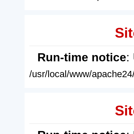
Sit
Run-time notice
:
/usr/local/www/apache24/
Sit