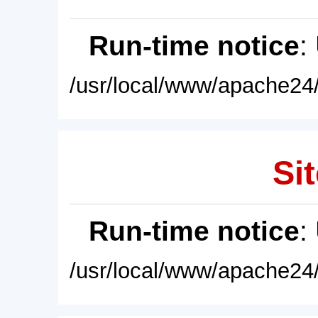
Run-time notice
:
/usr/local/www/apache24/
Sit
Run-time notice
:
/usr/local/www/apache24/