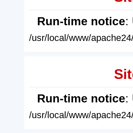
Run-time notice
:
/usr/local/www/apache24/
Sit
Run-time notice
:
/usr/local/www/apache24/