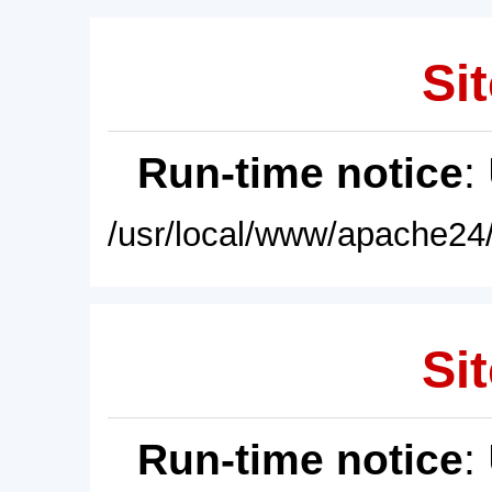
Sit
Run-time notice
:
/usr/local/www/apache24/
Sit
Run-time notice
: