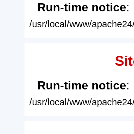
Run-time notice
:
/usr/local/www/apache24/
Sit
Run-time notice
:
/usr/local/www/apache24/