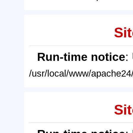
Sit
Run-time notice
:
/usr/local/www/apache24/
Sit