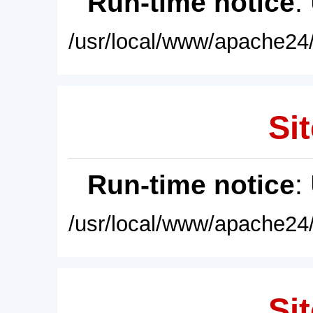
Run-time notice
:
/usr/local/www/apache24/
Sit
Run-time notice
:
/usr/local/www/apache24/
Sit