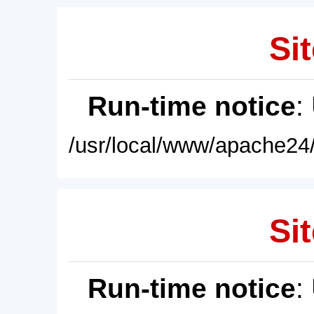
Sit
Run-time notice
:
/usr/local/www/apache24/
Sit
Run-time notice
: