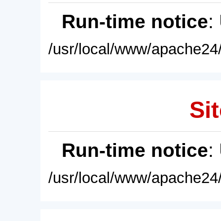
Run-time notice
:
/usr/local/www/apache24/
Sit
Run-time notice
:
/usr/local/www/apache24/