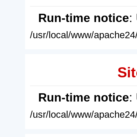
Run-time notice
:
/usr/local/www/apache24/
Sit
Run-time notice
:
/usr/local/www/apache24/