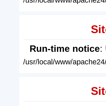
/usr/local/www/apache24/
Sit
Run-time notice
:
/usr/local/www/apache24/
Sit