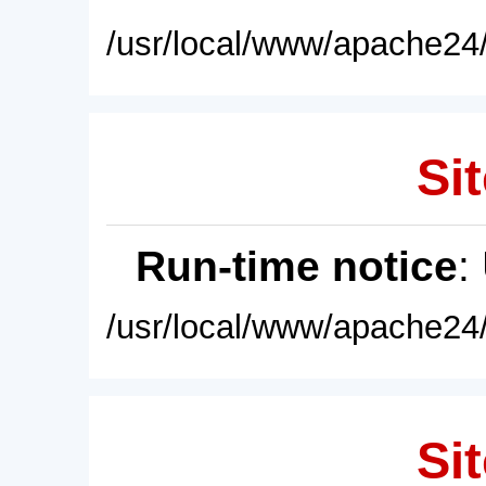
/usr/local/www/apache24/
Sit
Run-time notice
:
/usr/local/www/apache24/
Sit