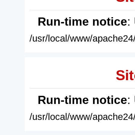
Run-time notice
:
/usr/local/www/apache24/
Sit
Run-time notice
:
/usr/local/www/apache24/