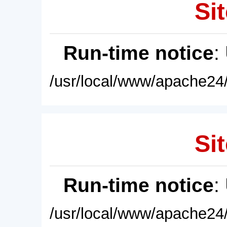
Sit
Run-time notice
:
/usr/local/www/apache24/
Sit
Run-time notice
:
/usr/local/www/apache24/