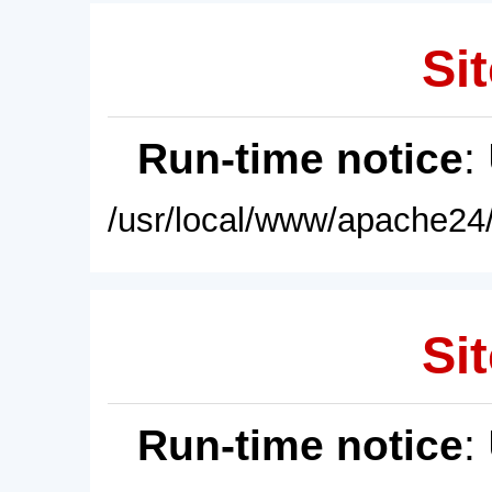
Sit
Run-time notice
:
/usr/local/www/apache24/
Sit
Run-time notice
: