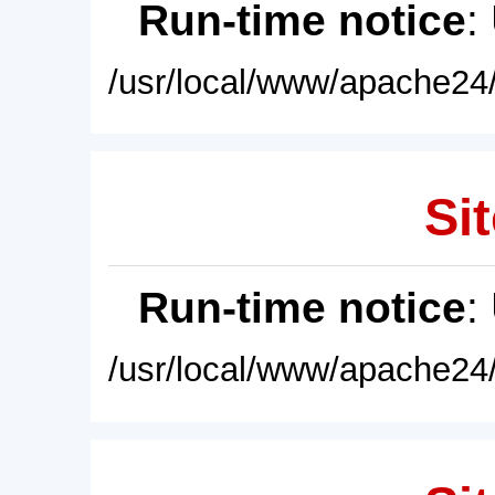
Run-time notice
:
/usr/local/www/apache24/
Sit
Run-time notice
:
/usr/local/www/apache24/