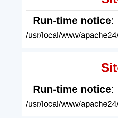
Run-time notice
:
/usr/local/www/apache24/
Sit
Run-time notice
:
/usr/local/www/apache24/