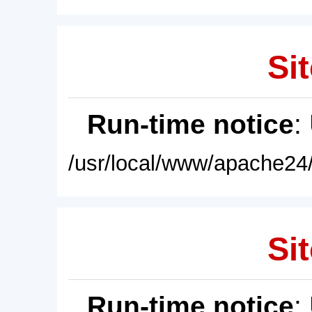
Sit
Run-time notice
:
/usr/local/www/apache24/
Sit
Run-time notice
: