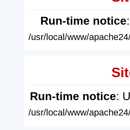
Run-time notice
/usr/local/www/apache24/
Sit
Run-time notice
: 
/usr/local/www/apache24/