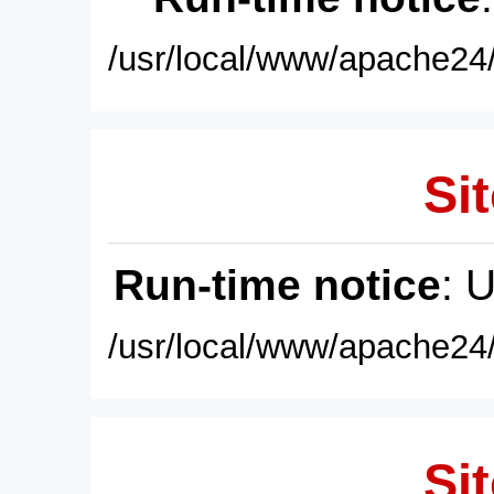
/usr/local/www/apache24/
Sit
Run-time notice
: 
/usr/local/www/apache24/
Sit