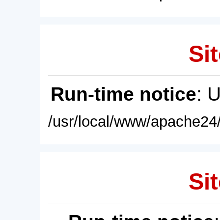
Sit
Run-time notice
: 
/usr/local/www/apache24/
Sit