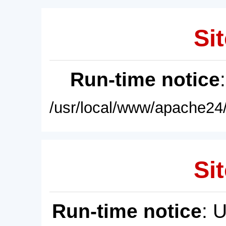
Sit
Run-time notice
/usr/local/www/apache24/
Sit
Run-time notice
: 