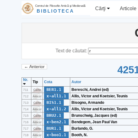
Centrul de Filosofie Antică şi Medievală
Cărţi
Articole
BIBLIOTECA
Text de căutat:
4251
← Anterior
Nr.
Tip
Cota
Autor
BER1.1
Bereschi, Andrei (ed)
711
Carte
x-all1.1
Allis, Victor and Koetsier, Teunis
712
Articol
BIS1.1
Bisogno, Armando
713
Carte
x-all1.2
Allis, Victor and Koetsier, Teunis
714
Articol
BRU2.1
Brunschwig, Jacques (ed)
715
Carte
x-ben2.1
Bendegem, Jean Paul Van
716
Articol
BUR1.1
Burlando, G.
717
Carte
x-boo1.1
Booth, N.
718
Articol