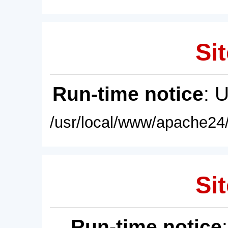
Sit
Run-time notice
: 
/usr/local/www/apache24/
Sit
Run-time notice