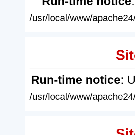
Run-time notice
/usr/local/www/apache24/
Sit
Run-time notice
: 
/usr/local/www/apache24/
Sit