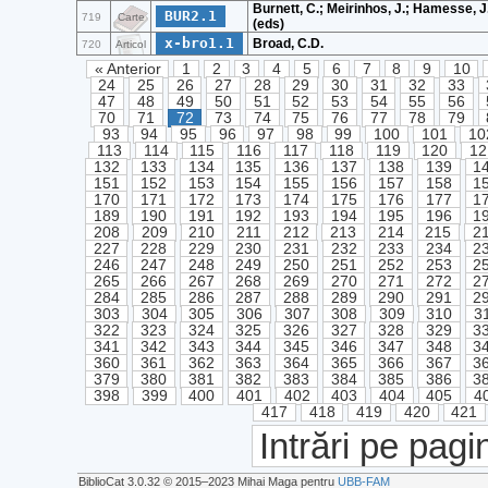
Burnett, C.; Meirinhos, J.; Hamesse, J
BUR2.1
719
Carte
(eds)
x-bro1.1
Broad, C.D.
720
Articol
« Anterior
1
2
3
4
5
6
7
8
9
10
24
25
26
27
28
29
30
31
32
33
47
48
49
50
51
52
53
54
55
56
70
71
72
73
74
75
76
77
78
79
93
94
95
96
97
98
99
100
101
10
113
114
115
116
117
118
119
120
12
132
133
134
135
136
137
138
139
1
151
152
153
154
155
156
157
158
1
170
171
172
173
174
175
176
177
1
189
190
191
192
193
194
195
196
1
208
209
210
211
212
213
214
215
2
227
228
229
230
231
232
233
234
2
246
247
248
249
250
251
252
253
2
265
266
267
268
269
270
271
272
2
284
285
286
287
288
289
290
291
2
303
304
305
306
307
308
309
310
3
322
323
324
325
326
327
328
329
3
341
342
343
344
345
346
347
348
3
360
361
362
363
364
365
366
367
3
379
380
381
382
383
384
385
386
3
398
399
400
401
402
403
404
405
4
417
418
419
420
421
Intrări pe pagi
BiblioCat 3.0.32 © 2015‒2023 Mihai Maga pentru
UBB-FAM