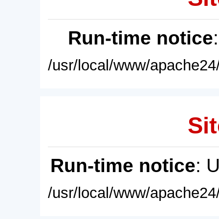
Run-time notice
/usr/local/www/apache24/
Sit
Run-time notice
: 
/usr/local/www/apache24/