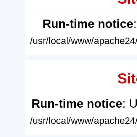
Run-time notice
/usr/local/www/apache24/
Sit
Run-time notice
: 
/usr/local/www/apache24/