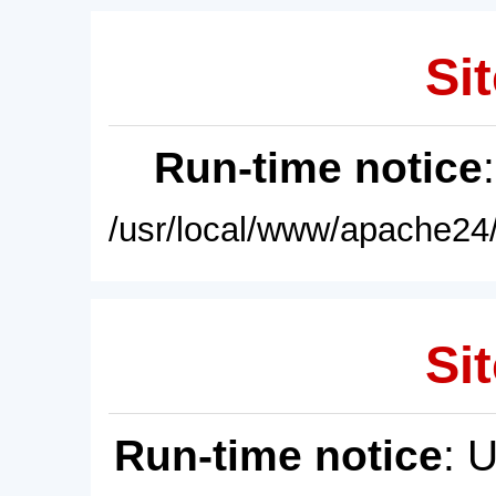
Sit
Run-time notice
/usr/local/www/apache24/
Sit
Run-time notice
: 