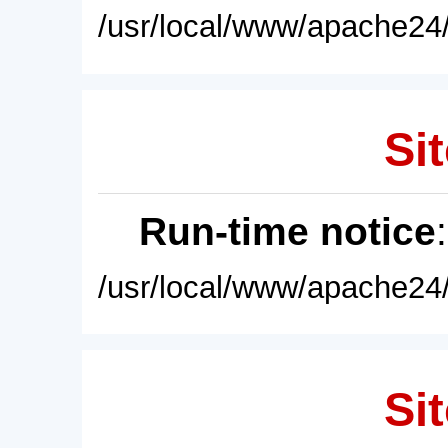
/usr/local/www/apache24/
Sit
Run-time notice
/usr/local/www/apache24/
Sit