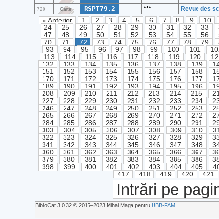
RSPT79.2
***
Revue des sc
720
Carte
« Anterior
1
2
3
4
5
6
7
8
9
10
24
25
26
27
28
29
30
31
32
33
47
48
49
50
51
52
53
54
55
56
70
71
72
73
74
75
76
77
78
79
93
94
95
96
97
98
99
100
101
10
113
114
115
116
117
118
119
120
12
132
133
134
135
136
137
138
139
1
151
152
153
154
155
156
157
158
1
170
171
172
173
174
175
176
177
1
189
190
191
192
193
194
195
196
1
208
209
210
211
212
213
214
215
2
227
228
229
230
231
232
233
234
2
246
247
248
249
250
251
252
253
2
265
266
267
268
269
270
271
272
2
284
285
286
287
288
289
290
291
2
303
304
305
306
307
308
309
310
3
322
323
324
325
326
327
328
329
3
341
342
343
344
345
346
347
348
3
360
361
362
363
364
365
366
367
3
379
380
381
382
383
384
385
386
3
398
399
400
401
402
403
404
405
4
417
418
419
420
421
Intrări pe pagi
BiblioCat 3.0.32 © 2015‒2023 Mihai Maga pentru
UBB-FAM