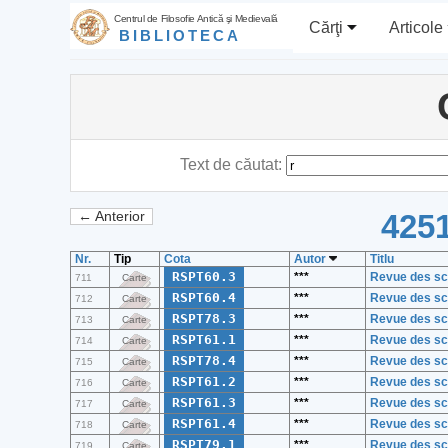
Centrul de Filosofie Antică şi Medievală
Cărţi
Articole
BIBLIOTECA
Text de căutat:
4251
← Anterior
Nr.
Tip
Cota
Autor
Titlu
RSPT60.3
***
Revue des sc
711
Carte
RSPT60.4
***
Revue des sc
712
Carte
RSPT78.3
***
Revue des sc
713
Carte
RSPT61.1
***
Revue des sc
714
Carte
RSPT78.4
***
Revue des sc
715
Carte
RSPT61.2
***
Revue des sc
716
Carte
RSPT61.3
***
Revue des sc
717
Carte
RSPT61.4
***
Revue des sc
718
Carte
RSPT79.1
***
Revue des sc
719
Carte