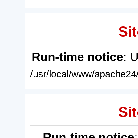
Sit
Run-time notice
: 
/usr/local/www/apache24/
Sit
Run-time notice