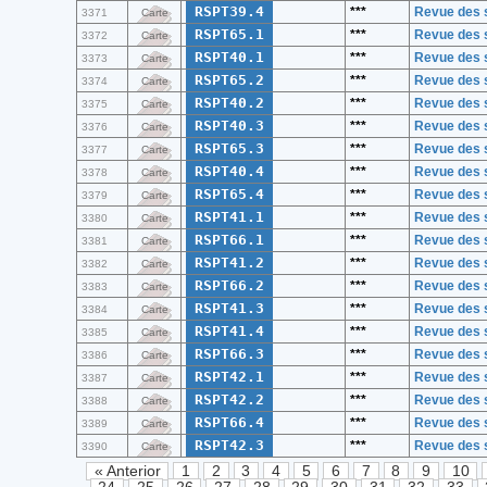
RSPT39.4
***
Revue des s
3371
Carte
RSPT65.1
***
Revue des s
3372
Carte
RSPT40.1
***
Revue des s
3373
Carte
RSPT65.2
***
Revue des s
3374
Carte
RSPT40.2
***
Revue des s
3375
Carte
RSPT40.3
***
Revue des s
3376
Carte
RSPT65.3
***
Revue des s
3377
Carte
RSPT40.4
***
Revue des s
3378
Carte
RSPT65.4
***
Revue des s
3379
Carte
RSPT41.1
***
Revue des s
3380
Carte
RSPT66.1
***
Revue des s
3381
Carte
RSPT41.2
***
Revue des s
3382
Carte
RSPT66.2
***
Revue des s
3383
Carte
RSPT41.3
***
Revue des s
3384
Carte
RSPT41.4
***
Revue des s
3385
Carte
RSPT66.3
***
Revue des s
3386
Carte
RSPT42.1
***
Revue des s
3387
Carte
RSPT42.2
***
Revue des s
3388
Carte
RSPT66.4
***
Revue des s
3389
Carte
RSPT42.3
***
Revue des s
3390
Carte
« Anterior
1
2
3
4
5
6
7
8
9
10