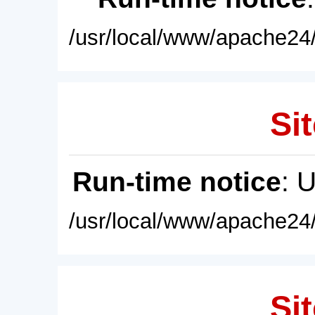
/usr/local/www/apache24/
Sit
Run-time notice
: 
/usr/local/www/apache24/
Sit