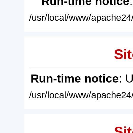
Run-time notice
/usr/local/www/apache24/
Sit
Run-time notice
: 
/usr/local/www/apache24/
Sit