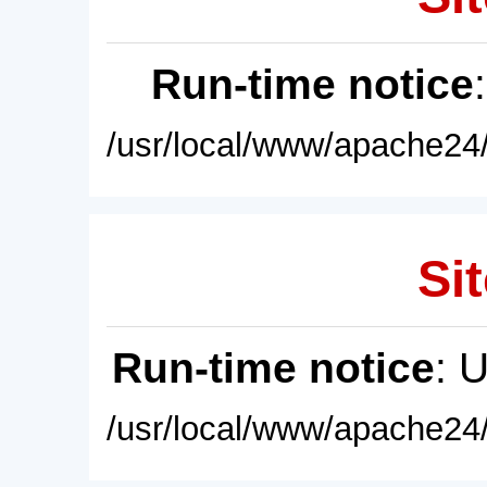
Run-time notice
/usr/local/www/apache24/
Sit
Run-time notice
: 
/usr/local/www/apache24/