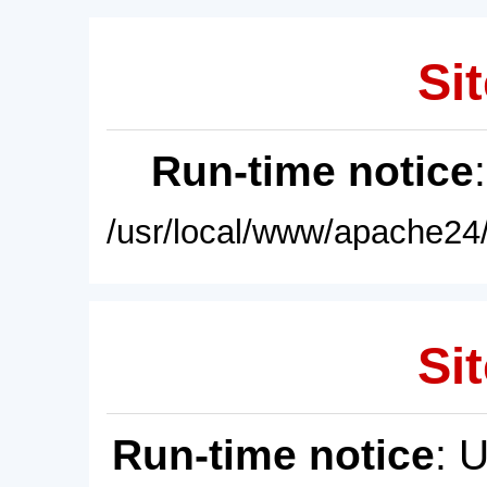
Sit
Run-time notice
/usr/local/www/apache24/
Sit
Run-time notice
: 