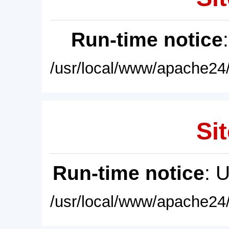
Run-time notice
/usr/local/www/apache24/
Sit
Run-time notice
: 
/usr/local/www/apache24/