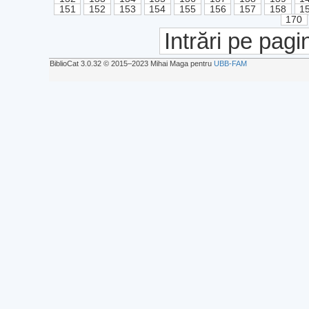
151
152
153
154
155
156
157
158
1
170
Intrări pe pagi
BiblioCat 3.0.32 © 2015‒2023 Mihai Maga pentru
UBB-FAM