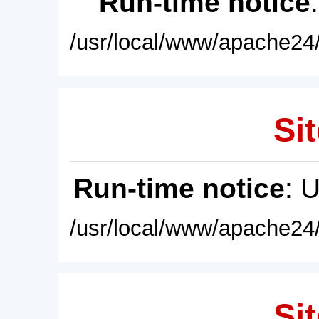
Run-time notice
/usr/local/www/apache24/
Sit
Run-time notice
: 
/usr/local/www/apache24/
Sit