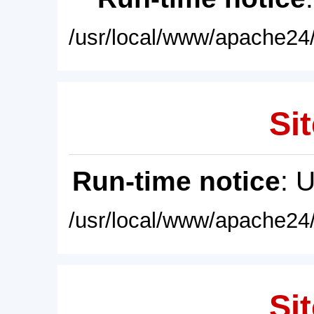
/usr/local/www/apache24/
Sit
Run-time notice
: 
/usr/local/www/apache24/
Sit