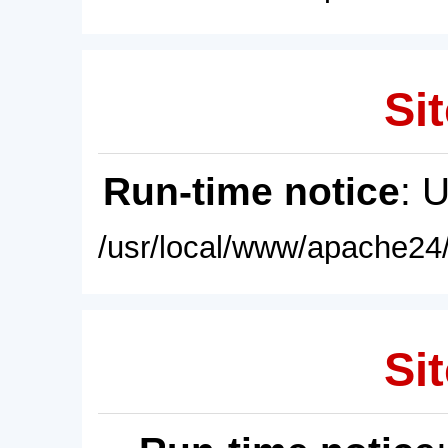
Sit
Run-time notice
: 
/usr/local/www/apache24/
Sit