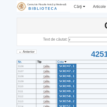
Centrul de Filosofie Antică şi Medievală
Cărţi
Articole
BIBLIOTECA
Text de căutat:
4251
← Anterior
Nr.
Tip
Cota
SCRI47.1
3106
Carte
SCRI47.2
3107
Carte
SCRI48.1
3108
Carte
SCRI48.2
3109
Carte
SCRI49.1
3110
Carte
SCRI49.2
3111
Carte
SCRI50.1
3112
Carte
SCRI50.2
3113
Carte
SCRI51.1
3114
Carte