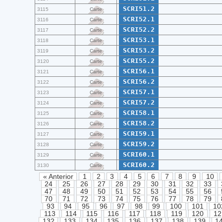
SCRI51.2
3115
Carte
SCRI52.1
3116
Carte
SCRI52.2
3117
Carte
SCRI53.1
3118
Carte
SCRI53.2
3119
Carte
SCRI55.2
3120
Carte
SCRI56.1
3121
Carte
SCRI56.2
3122
Carte
SCRI57.1
3123
Carte
SCRI57.2
3124
Carte
SCRI58.1
3125
Carte
SCRI58.2
3126
Carte
SCRI59.1
3127
Carte
SCRI59.2
3128
Carte
SCRI60.1
3129
Carte
SCRI60.2
3130
Carte
« Anterior
1
2
3
4
5
6
7
8
9
10
24
25
26
27
28
29
30
31
32
33
47
48
49
50
51
52
53
54
55
56
70
71
72
73
74
75
76
77
78
79
93
94
95
96
97
98
99
100
101
10
113
114
115
116
117
118
119
120
12
132
133
134
135
136
137
138
139
1