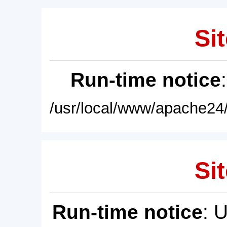
Sit
Run-time notice
/usr/local/www/apache24/
Sit
Run-time notice
: 