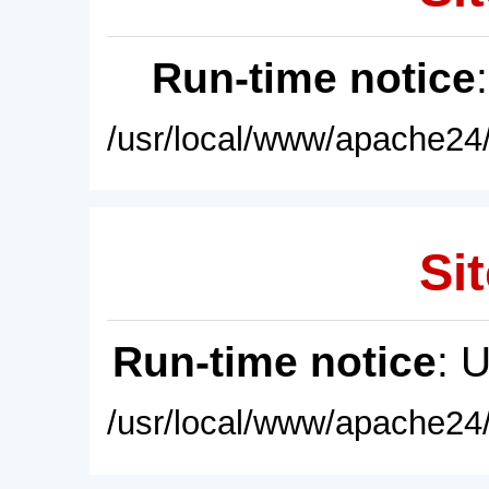
Run-time notice
/usr/local/www/apache24/
Sit
Run-time notice
: 
/usr/local/www/apache24/