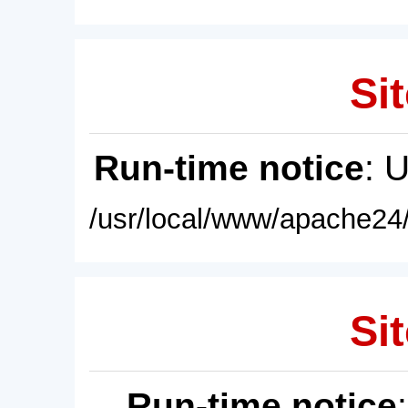
Sit
Run-time notice
: 
/usr/local/www/apache24/
Sit
Run-time notice