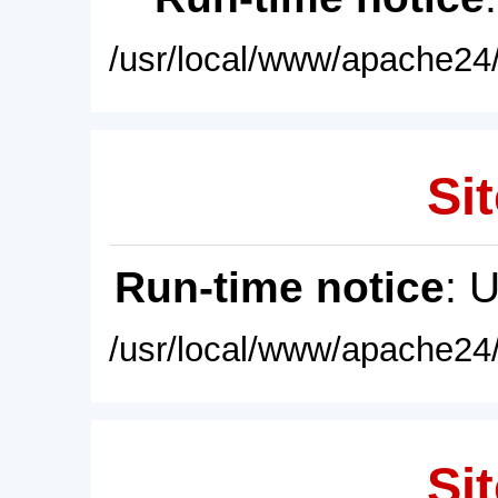
/usr/local/www/apache24/
Sit
Run-time notice
: 
/usr/local/www/apache24/
Sit