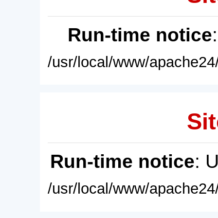
Run-time notice
/usr/local/www/apache24/
Sit
Run-time notice
: 
/usr/local/www/apache24/