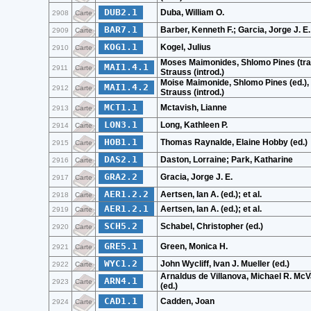
DUB2.1
Duba, William O.
2908
Carte
BAR7.1
Barber, Kenneth F.; Garcia, Jorge J. E.
2909
Carte
KOG1.1
Kogel, Julius
2910
Carte
Moses Maimonides, Shlomo Pines (trad
MAI1.4.1
2911
Carte
Strauss (introd.)
Moise Maimonide, Shlomo Pines (ed.),
MAI1.4.2
2912
Carte
Strauss (introd.)
MCT1.1
Mctavish, Lianne
2913
Carte
LON3.1
Long, Kathleen P.
2914
Carte
HOB1.1
Thomas Raynalde, Elaine Hobby (ed.)
2915
Carte
DAS2.1
Daston, Lorraine; Park, Katharine
2916
Carte
GRA2.2
Gracia, Jorge J. E.
2917
Carte
AER1.2.2
Aertsen, Ian A. (ed.); et al.
2918
Carte
AER1.2.1
Aertsen, Ian A. (ed.); et al.
2919
Carte
SCH5.2
Schabel, Christopher (ed.)
2920
Carte
GRE5.1
Green, Monica H.
2921
Carte
WYC1.2
John Wycliff, Ivan J. Mueller (ed.)
2922
Carte
Arnaldus de Villanova, Michael R. Mc
ARN4.1
2923
Carte
(ed.)
CAD1.1
Cadden, Joan
2924
Carte