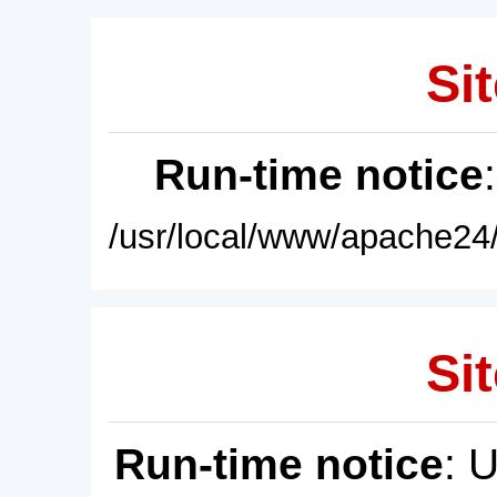
Sit
Run-time notice
/usr/local/www/apache24/
Sit
Run-time notice
: 