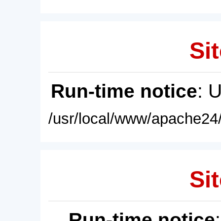
Sit
Run-time notice
: 
/usr/local/www/apache24/
Sit
Run-time notice