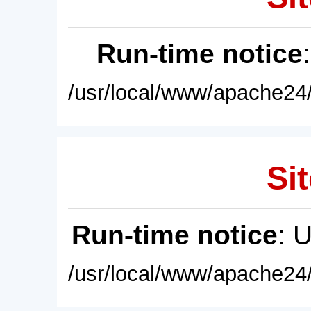
Run-time notice
/usr/local/www/apache24/
Sit
Run-time notice
: 
/usr/local/www/apache24/