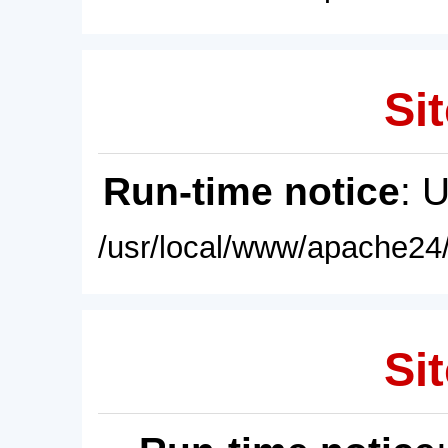
Sit
Run-time notice
: 
/usr/local/www/apache24/
Sit