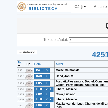
Centrul de Filosofie Antică şi Medievală
Cărţi
Articole
BIBLIOTECA
Text de căutat:
4251
← Anterior
Nr.
Tip
Cota
Autor
MAI1.5
Moise Maimonide
2901
Carte
HAN1.1
Hand, Joni M.
2902
Carte
Foscati, Alessandra; Dopfel, Constan
FOS1.1
2903
Carte
Gilson; Parmeggiani, Antonella (eds.)
LIB1.2.1
Libera, Alain de
2904
Carte
COV1.1
Cova, Luciano
2905
Carte
LIB1.2.2
Libera, Alain de
2906
Carte
Maaike van der Lugt, Charles de Mir
LUG1.2
2907
Carte
(eds.)