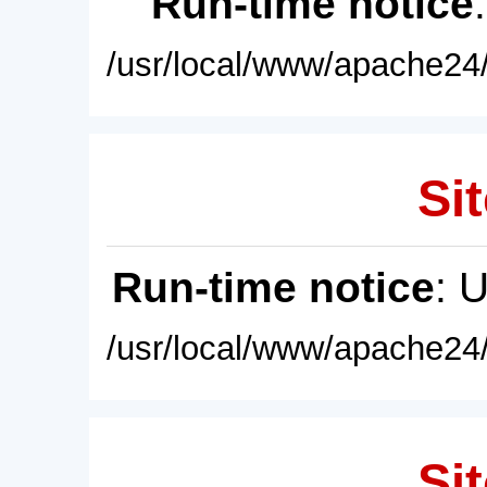
Run-time notice
/usr/local/www/apache24/
Sit
Run-time notice
: 
/usr/local/www/apache24/
Sit