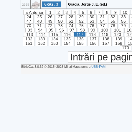
GRA2.3
Gracia, Jorge J. E. (ed.)
2925
Carte
« Anterior
1
2
3
4
5
6
7
8
9
10
24
25
26
27
28
29
30
31
32
33
47
48
49
50
51
52
53
54
55
56
70
71
72
73
74
75
76
77
78
79
93
94
95
96
97
98
99
100
101
10
113
114
115
116
117
118
119
120
12
132
133
134
135
136
137
138
139
1
151
152
153
154
155
156
157
158
1
170
Intrări pe pagi
BiblioCat 3.0.32 © 2015‒2023 Mihai Maga pentru
UBB-FAM