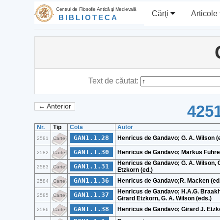
Centrul de Filosofie Antică şi Medievală
Cărţi
Articole
BIBLIOTECA
Text de căutat:
4251
← Anterior
Nr.
Tip
Cota
Autor
GAN1.1.28
Henricus de Gandavo; G. A. Wilson (e
2581
Carte
GAN1.1.30
Henricus de Gandavo; Markus Führer
2582
Carte
Henricus de Gandavo; G. A. Wilson, G
GAN1.1.31
2583
Carte
Etzkorn (ed.)
GAN1.1.36
Henricus de Gandavo;R. Macken (ed.
2584
Carte
Henricus de Gandavo; H.A.G. Braakh
GAN1.1.37
2585
Carte
Girard Etzkorn, G. A. Wilson (eds.)
GAN1.1.38
Henricus de Gandavo; Girard J. Etzko
2586
Carte