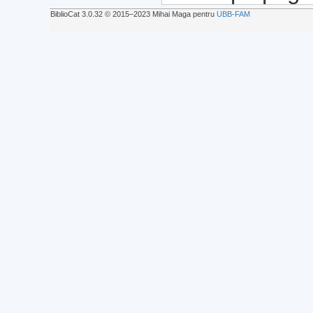
BiblioCat 3.0.32 © 2015‒2023 Mihai Maga pentru
UBB-FAM