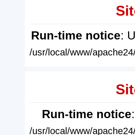
Sit
Run-time notice
: 
/usr/local/www/apache24/
Sit
Run-time notice
/usr/local/www/apache24/