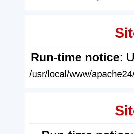
Sit
Run-time notice
: 
/usr/local/www/apache24/
Sit