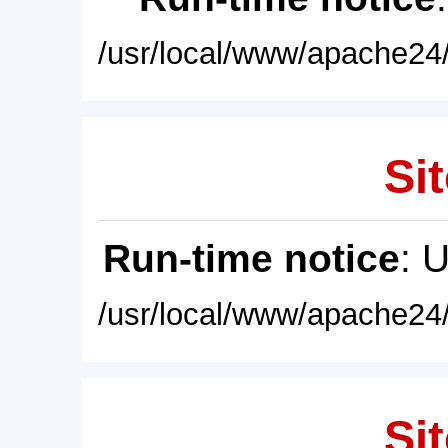
/usr/local/www/apache24/
Sit
Run-time notice
: 
/usr/local/www/apache24/
Sit