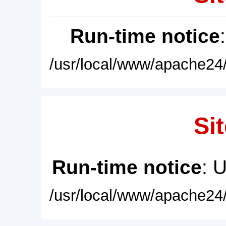
Run-time notice
/usr/local/www/apache24/
Sit
Run-time notice
: 
/usr/local/www/apache24/