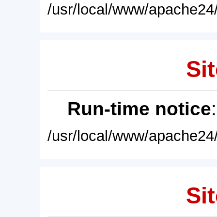
/usr/local/www/apache24/
Sit
Run-time notice
/usr/local/www/apache24/
Sit