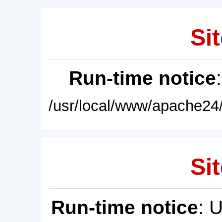
Sit
Run-time notice
/usr/local/www/apache24/
Sit
Run-time notice
: 