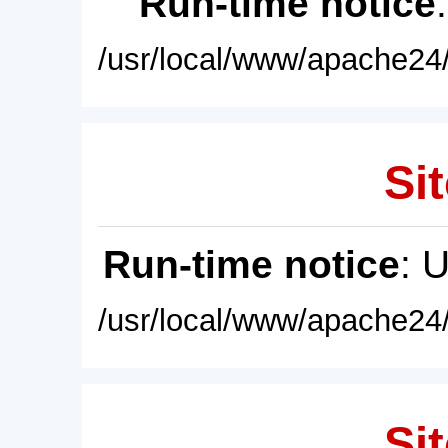
Run-time notice
/usr/local/www/apache24/
Sit
Run-time notice
: 
/usr/local/www/apache24/
Sit