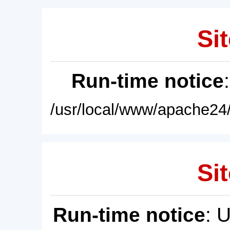
Sit
Run-time notice
/usr/local/www/apache24/
Sit
Run-time notice
: 