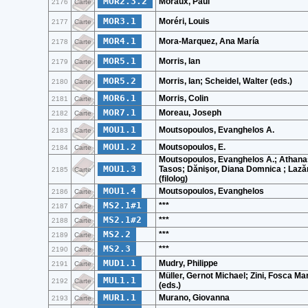
MOR2.3.2
Moraux, Paul
2176
Carte
MOR3.1
Moréri, Louis
2177
Carte
MOR4.1
Mora-Marquez, Ana María
2178
Carte
MOR5.1
Morris, Ian
2179
Carte
MOR5.2
Morris, Ian; Scheidel, Walter (eds.)
2180
Carte
MOR6.1
Morris, Colin
2181
Carte
MOR7.1
Moreau, Joseph
2182
Carte
MOU1.1
Moutsopoulos, Evanghelos A.
2183
Carte
MOU1.2
Moutsopoulos, E.
2184
Carte
Moutsopoulos, Evanghelos A.; Athanas
MOU1.3
Tasos; Dănişor, Diana Domnica ; Lazăr
2185
Carte
(filolog)
MOU1.4
Moutsopoulos, Evanghelos
2186
Carte
MS2.1#1
***
2187
Carte
MS2.1#2
***
2188
Carte
MS2.2
***
2189
Carte
MS2.3
***
2190
Carte
MUD1.1
Mudry, Philippe
2191
Carte
Müller, Gernot Michael; Zini, Fosca Mar
MUL1.1
2192
Carte
(eds.)
MUR1.1
Murano, Giovanna
2193
Carte