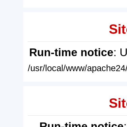
Sit
Run-time notice
: 
/usr/local/www/apache24/
Sit
Run-time notice