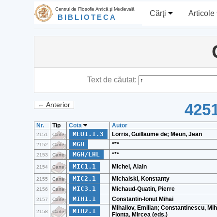
Centrul de Filosofie Antică şi Medievală
Cărţi
Articole
BIBLIOTECA
Text de căutat:
4251
← Anterior
Nr.
Tip
Cota
Autor
MEU1.1.3
Lorris, Guillaume de; Meun, Jean
2151
Carte
MGH
***
2152
Carte
MGH/LHL
***
2153
Carte
MIC1.1
Michel, Alain
2154
Carte
MIC2.1
Michalski, Konstanty
2155
Carte
MIC3.1
Michaud-Quatin, Pierre
2156
Carte
MIH1.1
Constantin-Ionut Mihai
2157
Carte
Mihailov, Emilian; Constantinescu, Mih
MIH2.1
2158
Carte
Flonta, Mircea (eds.)