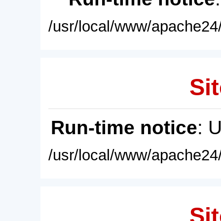
/usr/local/www/apache24/
Sit
Run-time notice
: 
/usr/local/www/apache24/
Sit