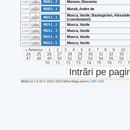
MUR1.2
Murano, Giovanna
2194
Carte
MUR2.1
Muralt, Andre de
2195
Carte
Musca, Vasile; Baumgarten, Alexande
MUS1.1
2196
Carte
(coordonatori)
MUS1.2
Musca, Vasile
2197
Carte
MUS1.3
Musca, Vasile
2198
Carte
MUS1.4
Musca, Vasile
2199
Carte
MUS1.5
Musca, Vasile
2200
Carte
« Anterior
1
2
3
4
5
6
7
8
9
10
24
25
26
27
28
29
30
31
32
33
47
48
49
50
51
52
53
54
55
56
70
71
72
73
74
75
76
77
Intrări pe pagi
BiblioCat 3.0.32 © 2015‒2023 Mihai Maga pentru
UBB-FAM