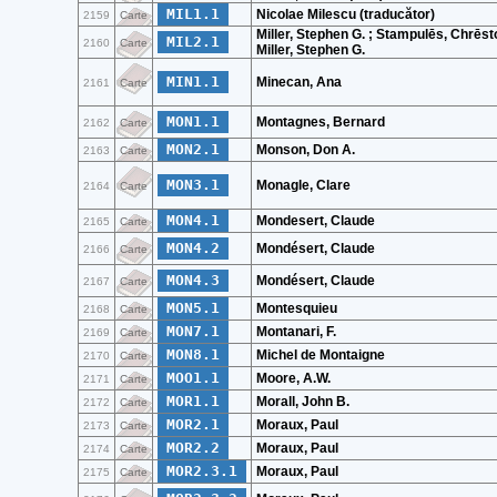
MIL1.1
Nicolae Milescu (traducător)
2159
Carte
Miller, Stephen G. ; Stampulēs, Chrēst
MIL2.1
2160
Carte
Miller, Stephen G.
MIN1.1
Minecan, Ana
2161
Carte
MON1.1
Montagnes, Bernard
2162
Carte
MON2.1
Monson, Don A.
2163
Carte
MON3.1
Monagle, Clare
2164
Carte
MON4.1
Mondesert, Claude
2165
Carte
MON4.2
Mondésert, Claude
2166
Carte
MON4.3
Mondésert, Claude
2167
Carte
MON5.1
Montesquieu
2168
Carte
MON7.1
Montanari, F.
2169
Carte
MON8.1
Michel de Montaigne
2170
Carte
MOO1.1
Moore, A.W.
2171
Carte
MOR1.1
Morall, John B.
2172
Carte
MOR2.1
Moraux, Paul
2173
Carte
MOR2.2
Moraux, Paul
2174
Carte
MOR2.3.1
Moraux, Paul
2175
Carte