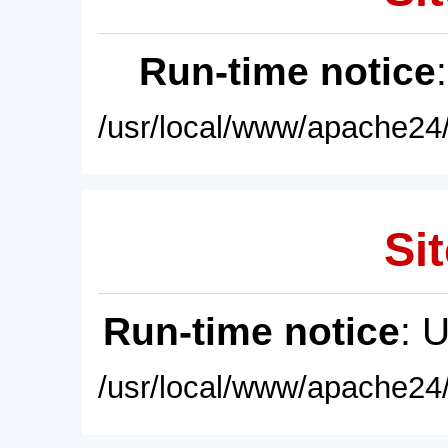
Run-time notice
/usr/local/www/apache24/
Sit
Run-time notice
: 
/usr/local/www/apache24/