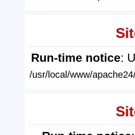
Sit
Run-time notice
: 
/usr/local/www/apache24/
Sit