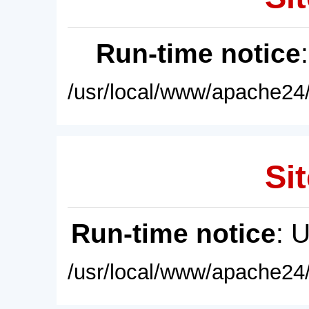
Run-time notice
/usr/local/www/apache24/
Sit
Run-time notice
: 
/usr/local/www/apache24/