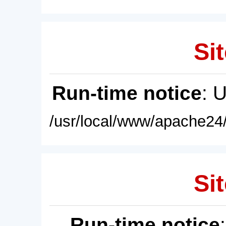
Sit
Run-time notice
: 
/usr/local/www/apache24/
Sit
Run-time notice