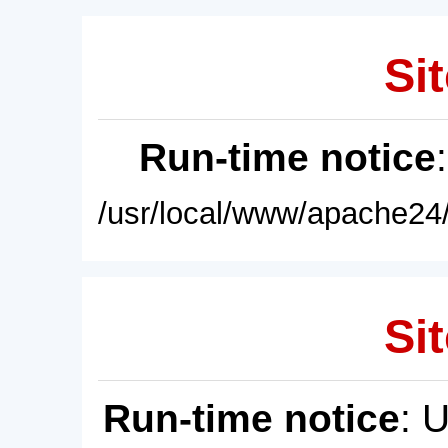
Sit
Run-time notice
/usr/local/www/apache24/
Sit
Run-time notice
: 