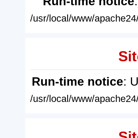
Run-time notice
/usr/local/www/apache24/
Sit
Run-time notice
: 
/usr/local/www/apache24/
Sit