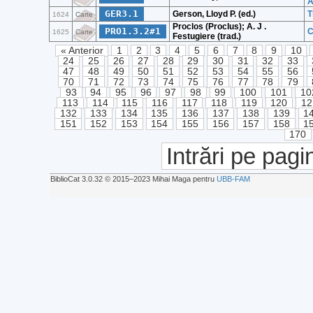
A
GER3.1
Gerson, Lloyd P. (ed.)
T
1624
Carte
Proclos (Proclus); A. J .
PRO1.3.2#1
C
1625
Carte
Festugiere (trad.)
« Anterior
1
2
3
4
5
6
7
8
9
10
24
25
26
27
28
29
30
31
32
33
47
48
49
50
51
52
53
54
55
56
70
71
72
73
74
75
76
77
78
79
93
94
95
96
97
98
99
100
101
10
113
114
115
116
117
118
119
120
12
132
133
134
135
136
137
138
139
1
151
152
153
154
155
156
157
158
1
170
Intrări pe pagi
BiblioCat 3.0.32 © 2015‒2023 Mihai Maga pentru
UBB-FAM