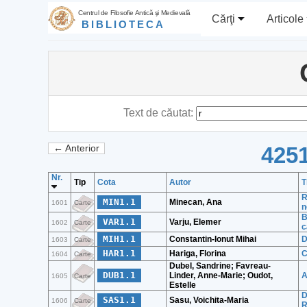
Centrul de Filosofie Antică şi Medievală
Cărţi
Articole
BIBLIOTECA
Text de căutat:
4251
← Anterior
Nr.
Tip
Cota
Autor
T
R
MIN1.1
Minecan, Ana
1601
Carte
n
B
VAR1.1
Varju, Elemer
1602
Carte
c
MIH1.1
Constantin-Ionut Mihai
D
1603
Carte
HAR1.1
Hariga, Florina
C
1604
Carte
Dubel, Sandrine; Favreau-
DUB1.1
Linder, Anne-Marie; Oudot,
A
1605
Carte
Estelle
D
SAS1.1
Sasu, Voichita-Maria
1606
Carte
R