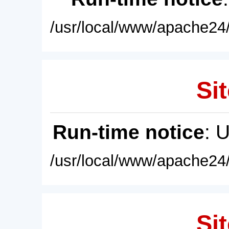
/usr/local/www/apache24/
Sit
Run-time notice
: 
/usr/local/www/apache24/
Sit