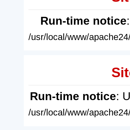
Run-time notice
/usr/local/www/apache24/
Sit
Run-time notice
: 
/usr/local/www/apache24/