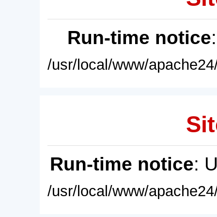
Run-time notice
/usr/local/www/apache24/
Sit
Run-time notice
: 
/usr/local/www/apache24/