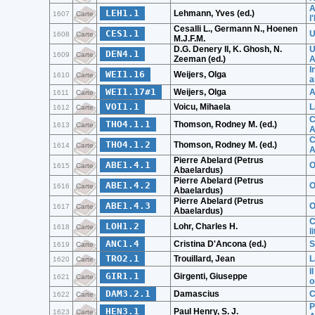
A
LEH1.1
Lehmann, Yves (ed.)
1607
Carte
l
Cesalli L., Germann N., Hoenen
CES1.1
U
1608
Carte
M.J.F.M.
D.G. Denery II, K. Ghosh, N.
U
DEN4.1
1609
Carte
Zeeman (ed.)
A
I
WEI1.16
Weijers, Olga
1610
Carte
a
WEI1.17#1
Weijers, Olga
A
1611
Carte
VOI1.1
Voicu, Mihaela
L
1612
Carte
C
THO4.1.1
Thomson, Rodney M. (ed.)
1613
Carte
A
C
THO4.1.2
Thomson, Rodney M. (ed.)
1614
Carte
A
Pierre Abelard (Petrus
ABE1.4.1
O
1615
Carte
Abaelardus)
Pierre Abelard (Petrus
ABE1.4.2
O
1616
Carte
Abaelardus)
Pierre Abelard (Petrus
ABE1.4.3
O
1617
Carte
Abaelardus)
C
LOH1.2
Lohr, Charles H.
1618
Carte
l
ANC1.4
Cristina D'Ancona (ed.)
S
1619
Carte
TRO2.1
Trouillard, Jean
L
1620
Carte
I
GIR1.1
Girgenti, Giuseppe
1621
Carte
o
DAM3.2.1
Damascius
C
1622
Carte
P
HEN3.1
Paul Henry, S. J.
1623
Carte