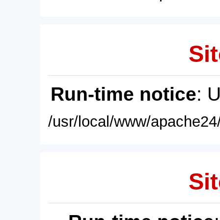
Sit
Run-time notice
: 
/usr/local/www/apache24/
Sit