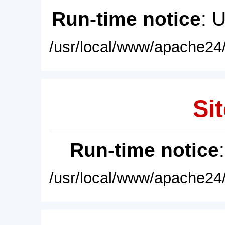
Run-time notice
: 
/usr/local/www/apache24/
Sit
Run-time notice
/usr/local/www/apache24/