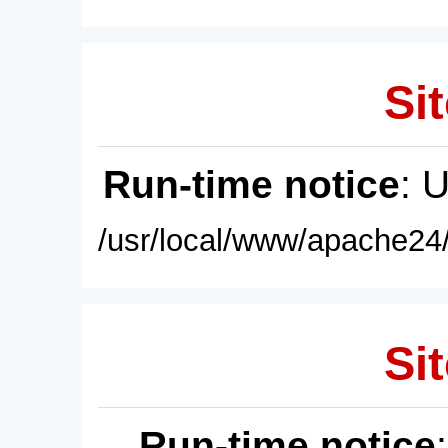
Sit
Run-time notice
: 
/usr/local/www/apache24/
Sit
Run-time notice