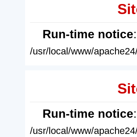
Sit
Run-time notice
/usr/local/www/apache24/
Sit
Run-time notice
/usr/local/www/apache24/