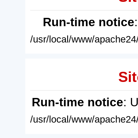
Run-time notice
/usr/local/www/apache24/
Sit
Run-time notice
: 
/usr/local/www/apache24/