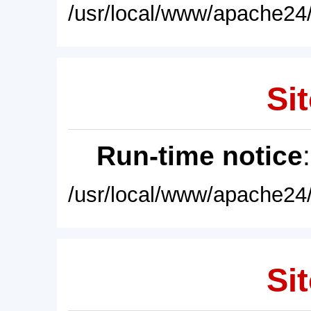
/usr/local/www/apache24/
Sit
Run-time notice
/usr/local/www/apache24/
Sit