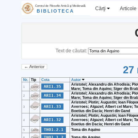
Centrul de Filosofie Antică şi Medievală
Cărţi
Articole
BIBLIOTECA
Text de căutat:
27 
← Anterior
Nr.
Tip
Cota
Autor
Aristotel; Alexandru din Afrodisia; Plo
ARI1.35
1
Carte
Mare; Toma din Aquino; Siger din Bra
Aristotel; Alexandru din Afrodisia; Plo
ARI1.34
2
Carte
Mare; Toma din Aquino; Siger din Bra
Aristotel; Plotin; Augustin; Ioan Filop
ARI1.33
Averroes; Algazel; Albert cel Mare; T
3
Carte
Boetius din Dacia; Henri din Gand
Aristotel; Plotin; Augustin; Ioan Filop
ARI1.32
Averroes; Algazel; Albert cel Mare; T
4
Carte
Boetius din Dacia; Henri din Gand
THO1.2.1
Toma din Aquino
5
Carte
THO1.1.2
Toma din Aquino
6
Carte