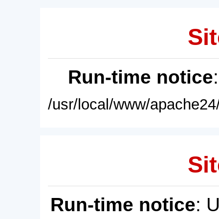
Sit
Run-time notice
/usr/local/www/apache24/
Sit
Run-time notice
: 