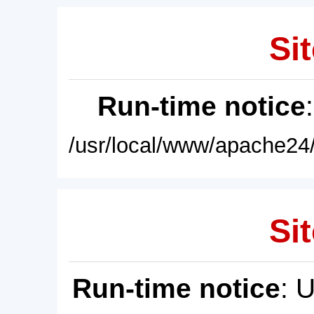
Sit
Run-time notice
/usr/local/www/apache24/
Sit
Run-time notice
: 